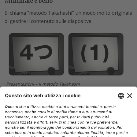
Minimale è bello
Si chiama “metodo Takahashi” un modo molto originale
di gestire il contenuto sulle diapositve.
Presentazioni – Il metodo Takahashi
Il metodo si ispira a
quello del giapponese Masayoshi
Takahashi
che per primo ha adottato la tecnica
originale ed efficace di evitare elenchi, lunghe frasi o
iconografia e di usare sulle slide solo ed esclusivamente
testo, poco e di grande formato.