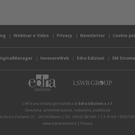
ing
Webinar e Video
Privacy
Newsletter
Cookie pol
DigitalManager
InnovareWeb
Edra Edizioni
SM Strume
CWI è una testata giornalistica di
Edra Edizioni s.r.l.
Direzione, amministrazione, redazione, pubblicità
le Enrico Forlanini 21 - 20134 Milano
Tel. +39 02 881841
C.F./P IVA 13002100
www.edraedizioni.it
|
Privacy