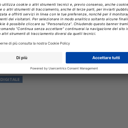
propria indipendenza e la libertà di scelta in futuro
e cloud possa offrire tre diversi tipi di sovranità: 
arketing Manager di Aruba, ci spiega cosa signifi
ì importanti al giorno d'oggi.
DIGITALE