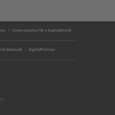
icy
Come usiamo l’IA a DigitalWorld
nti Musicali
DigitalPartner
157