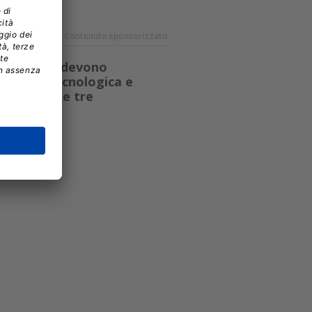
Contenuto sponsorizzato
, le aziende devono
dei dati, tecnologica e
cano queste tre