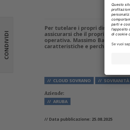
Per tutelare i propri diritti, la 
assicurarsi che il proprio fornitor
CONDIVIDI
operativa. Massimo Bandinelli, M
caratteristiche e perché sono cos
CLOUD SOVRANO
SOVRANITÀ 
Aziende:
ARUBA
// Data pubblicazione: 25.08.2025