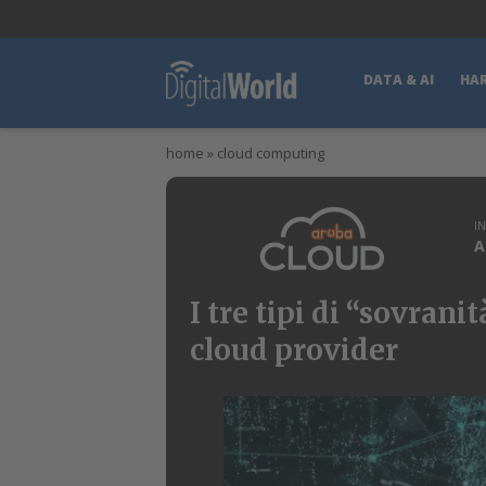
lWorld
Digital Manager
DigitalPartner
CWI Digital Health – Home
DATA & AI
HA
home
»
cloud computing
I
A
I tre tipi di “sovran
cloud provider