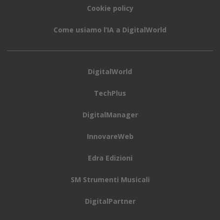
Cookie policy
Come usiamo l’IA a DigitalWorld
DigitalWorld
TechPlus
DigitalManager
InnovareWeb
Edra Edizioni
SM Strumenti Musicali
DigitalPartner