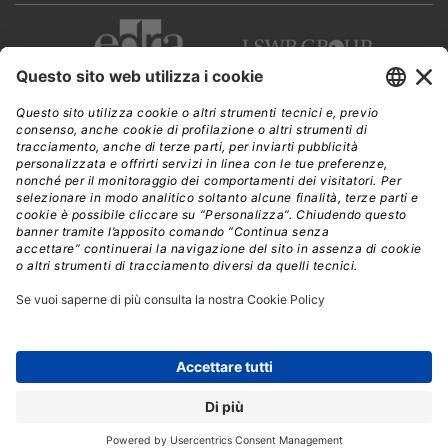
CWI è una testata giornalistica di
Edra Edizioni s.r.l.
Direzione, amministrazione, redazione, pubblicità
Viale Enrico Forlanini 21 - 20134 Milano
Tel. +39 02 881841
C.F./P IVA 13002100157
www.edraedizioni.it
|
Privacy
Follow Us
© 2026 - Tutti i diritti riservati