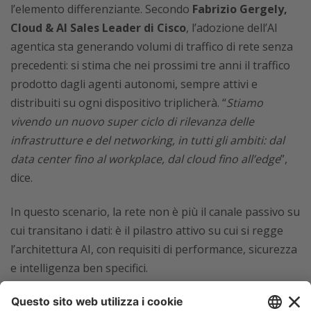
l’elemento differenziante. Secondo
Fabrizio Gergely,
Cloud & AI Sales Leader di Cisco
, l’adozione dell’AI
agentica sta generando volumi di traffico di rete senza
precedenti: si stima che nei prossimi tre anni il traffico
prodotto dagli agenti autonomi, sempre attivi e
distribuiti su ogni dispositivo triplicherà. “
Stiamo
vivendo un nuovo super ciclo di rilevanza delle
infrastrutture e del networking, in tutti gli ambiti: dal
data center fino al workplace, dal cloud fino all’edge
”,
dice.
In questo scenario, la rete non è più il canale passivo su
cui transitano i dati: è il pilastro attivo su cui si regge
l’architettura AI, con requisiti di performance, sicurezza
e intelligenza ben specifici.
A supporto di questa lettura, Cisco e la società di ricerca