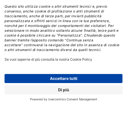
Foundry hanno pubblicato uno studio condotto su oltre
3.400 responsabili IT in 15 paesi: il 73% delle aziende ha
già incontrato o prevede di incontrare entro due anni
limiti di capacità nelle reti. Il traffico è cresciuto del 34%
nell’ultimo anno e dovrebbe aumentare del 96% nei
prossimi 12 mesi.
La piattaforma Cisco Cloud Control
Il cuore degli annunci è
Cisco Cloud Control
,
presentato da
Luca De Fazio, Account Executive
Enterprise Networking di Cisco Italia
, come una
piattaforma più che un prodotto, pensata per rendere
operative le promesse dell’AI agentica in ambienti
enterprise reali. “
Le agentic operation sono
un’ambizione che il mercato ha: ridefinire il modello
operativo trovando modalità in cui gli operatori umani