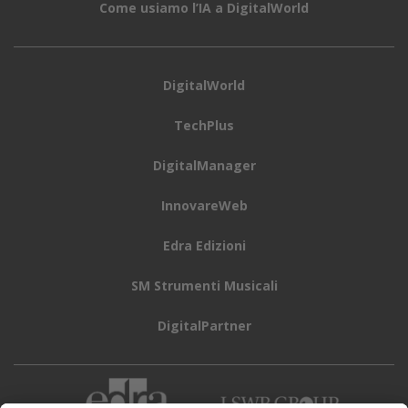
Come usiamo l’IA a DigitalWorld
DigitalWorld
TechPlus
DigitalManager
InnovareWeb
Edra Edizioni
SM Strumenti Musicali
DigitalPartner