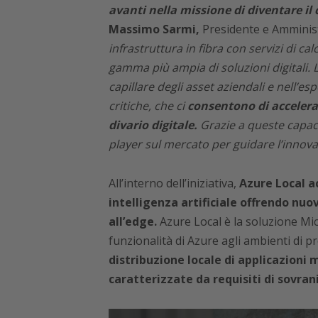
avanti nella missione di diventare il
Massimo Sarmi,
Presidente e Amminist
infrastruttura in fibra con servizi di ca
gamma più ampia di soluzioni digitali. L
capillare degli asset aziendali e nell’es
critiche, che ci
consentono di accelerare
divario digitale.
Grazie a queste capaci
player sul mercato per guidare l’innovaz
All’interno dell’iniziativa,
Azure Local ac
intelligenza artificiale offrendo nuov
all’edge.
Azure Local è la soluzione Micr
funzionalità di Azure agli ambienti di p
distribuzione locale di applicazioni 
caratterizzate da requisiti di sovran