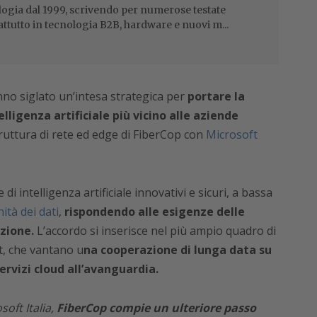
ogia dal 1999, scrivendo per numerose testate
attutto in tecnologia B2B, hardware e nuovi m...
nno siglato un’intesa strategica per
portare la
elligenza artificiale più vicino alle aziende
ruttura di rete ed edge di FiberCop con
Microsoft
e di intelligenza artificiale innovativi e sicuri, a bassa
ità dei dati
,
rispondendo alle esigenze delle
azione.
L’accordo si inserisce nel più ampio quadro di
t, che vantano u
na cooperazione di lunga data su
ervizi cloud all’avanguardia.
oft Italia,
FiberCop compie un ulteriore passo