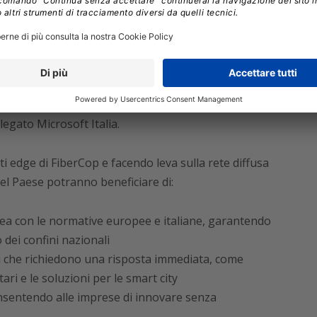
op.
rCop, permetteremo alle organizzazioni di tutto il
ntenendo il pieno controllo sui propri dati e
ù recenti innovazioni in ambito IA
”
ha dichiarato
gato Microsoft Italia.
ti edge di FiberCop e facendo leva sulla rete diffusa
 del Paese potranno beneficiare di:
inea con le normative europee e italiane, garantendo
 dei confini nazionali
i che richiedono una risposta immediata, come
ari e le soluzioni per le smart city
onsentendo alle imprese di innovare senza