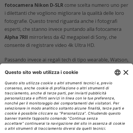
fotocamera Nikon D-SLR
come scelta numero uno per
i dilettanti che vogliono migliorare la qualità delle loro
fotografie. Questo trend riguarda anche i fotografi
esperti, che stanno invece puntando alla fotocamera
Alpha 7RII
mirrorless da 42 megapixel di Sony, che
consente di registrare video 4k Ultra HD.
Passando invece ai regali tech di tipo wearable, Watson,
nonostante l’entusiasmo intorno a Minecraft continui
ad essere forte, rileva come le conversazioni sui social
non siano focalizzate tanto sul gioco in sé,
quanto più
sulla nuova Gameband
, che permette alle persone di
giocare ovunque, su qualsiasi dispositivo. Per gli amanti
del cinema, Watson ha riscontrato invece molto
entusiasmo intorno a
Oculus Rift
, il visore di realtà
virtuale che non solo migliora l’esperienza di gioco, ma
è in grado di supportare anche i film.