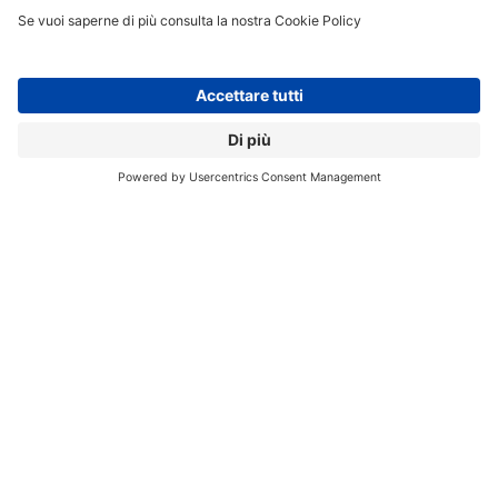
Per la app Watson Trend è stata utilizzata una
combinazione di funzionalità API della piattaforma
aperta Watson Developer di IBM, tra cui Sentiment
Analysis, Keyword Extraction, Concept Tagging e
Taxonomy Classification.
In futuro IBM Watson Trend
continuerà a evolversi con l’aggiunta di nuove
funzionalità
tra cui i dati geografici e linguistici, oltre a
un livello più avanzato di personalizzazione rivolto agli
interessi e alle preferenze specifici di ogni
consumatore.
BIG DATA
IBM WATSON