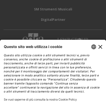
SM Strumenti Musicali
DigitalPartner
CWI è una testata giornalistica di
Edra Edizioni s.r.l.
Direzione, amministrazione, redazione, pubblicità
Viale Enrico Forlanini 21 - 20134 Milano
Tel. +39 02 881841
C.F./P IVA 13002100157
www.edraedizioni.it
|
Privacy
Follow Us