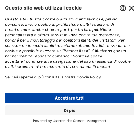
transazioni in cloud, principalmente sul Public Cloud.
Invece il segmento della
networking security
, a
cominciare da sistemi di firewall e IDP (Intrusion
Detection and Prevention), sarà il più danneggiato dai
tagli di budget (-12,6%). Anche il segmento
consumer
,
che peraltro incide solo per circa il 5% del totale del
mercato Information Security, sarà in calo nel 2020, per
quanto molto lieve (-0,3%).
GARTNER
INFORMATION SECURITY