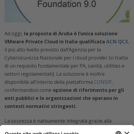
Ad oggi,
la proposta di Aruba è l’unica soluzione
VMware Private Cloud in Italia qualificata
ACN QC3
,
il più alto livello previsto dall’Agenzia per la
Cybersicurezza Nazionale per i cloud provider (si tratta
di un requisito fondamentale per PA, sanità, utilities e
settori regolamentati). La soluzione è inoltre
disponibile all’interno della piattaforma
CONSIP
,
confermandosi come
opzione di riferimento per gli
enti pubblici e le organizzazioni che operano in
contesti normativi stringenti.
La sicurezza è nativamente integrata grazie alla
segmentazione del traffico e al firewall virtuale, mentre