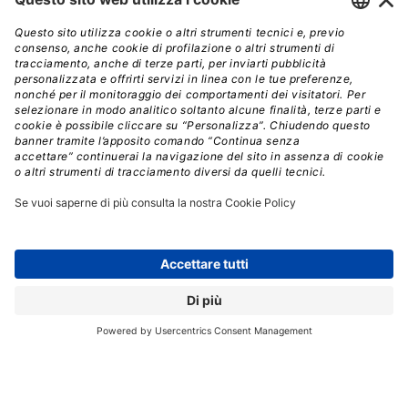
l’alta affidabilità delle macchine virtuali e lo storage
distribuito
consentono di affrontare eventuali
guasti senza interruzioni di servizio.
L’infrastruttura
offre uno SLA del 99,95% su alimentazione e
connettività ed è supportata da una rete interna
ridondata ad alta velocità. Il servizio, infine, supporta la
modalità BYOL (Bring Your Own License), permettendo
alle aziende di
continuare a utilizzare le licenze
VMware già in loro possesso e di ottimizzare gli
investimenti software esistenti.
“Questo lancio segna un passaggio fondamentale per
la nostra offerta di Private Cloud”
ha dichiarato
Massimo Bandinelli
, Marketing Manager di Aruba
Cloud.
“Siamo passati da una soluzione costruita
esclusivamente su progetti custom a una
completamente ingegnerizzata pronta all’uso e
adatta