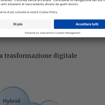
OUD
IBM
la trasformazione digitale