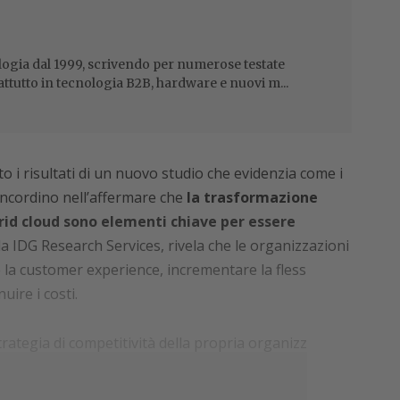
ogia dal 1999, scrivendo per numerose testate
attutto in tecnologia B2B, hardware e nuovi m...
i risultati di un nuovo studio che evidenzia come i
oncordino nell’affermare che
la trasformazione
ybrid cloud sono elementi chiave per essere
a da IDG Research Services, rivela che le organizzazioni
la customer experience, incrementare la flessibilità,
uire i costi.
 strategia di competitività della propria organizzazione
il 90% afferma che il digital business sia una priorità
to che la forza della trasformazione digitale sia