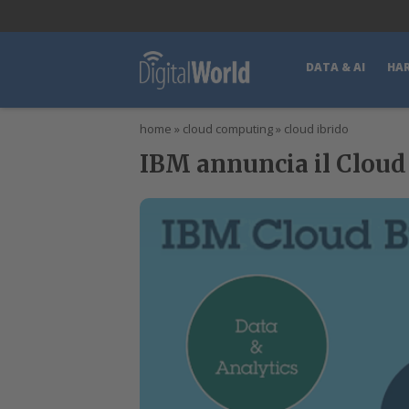
lWorld
Digital Manager
DigitalPartner
CWI Digital Health – Home
DATA & AI
HA
home
»
cloud computing
»
cloud ibrido
IBM annuncia il Cloud 