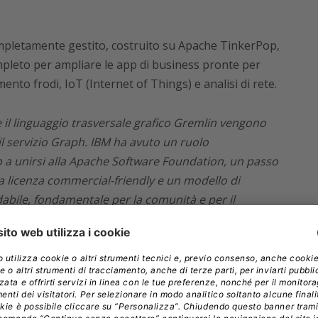
ompletamente gestito, costruito su Apache TinkerPop,
mpleto per ampliare le app di business pronte per
mento frodi, IoT (Internet of Things) e analisi di rete.
 il linguaggio trasversale grafico Gremlin vengono
il servizio Graph. IBM ha avuto un ruolo
 a unirsi alla Apache Software Foundation, un passo
 licenza commercial-friendly e un modello di
abile, fondamentale per la comunità e per il
rko A. Rodriguez
, membro dell’Apache TinkerPop