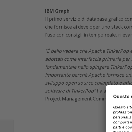
IBM Graph
Il primo servizio di database grafico c
che fornisce ai developer uno stack co
l’uso con consigli in tempo reale, rileva
“È bello vedere che Apache TinkerPop e
adottati come interfaccia primaria per 
fondamentale nello spingere TinkerPop
importante perché Apache fornisce una
sviluppo open source collaudato e affid
software di TinkerPop”
ha affermato
Ma
Project Management Committee.