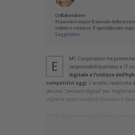
Collaboratore
Francesco segue il mondo della tecnol
online e cartacee. È specializzato sopr
Leggi tutto
MC Corporation ha presentato 
E
responsabili business e IT c
digitale e l’utilizzo dell’h
competitivi oggi
. L’analisi, realizzat
devono “pensare digital” per migliorare 
cogliere opportunità di business e dimin
Il 92% degli intervistati dichiara che la
richiede iniziative di digital business e 
per i prossimi anni,
avvalorando il fat