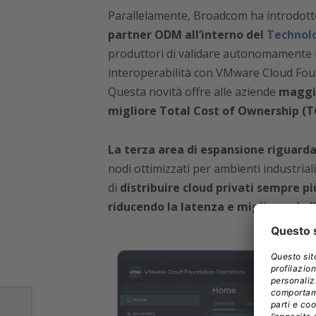
Parallelamente, Broadcom ha introdot
partner ODM all’interno del
Technolo
produttori di validare autonomamente 
interoperabilità con VMware Cloud Found
Questa novità offre alle aziende
maggio
migliore Total Cost of Ownership (T
La terza area di espansione riguarda
nodi ottimizzati per ambienti industrial
di
distribuire cloud privati sempre più
riducendo la latenza e migliorando l’