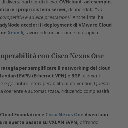
i diversi partner di rilievo.
OVHcloud, ad esempio,
ificare i propri sistemi server
, definendola
“un
competitivi e ad alte prestazioni.
” Anche Intel ha
eadyNode acceleri il deployment di VMware Cloud
orme
Xeon 6
, favorendo un’adozione più rapida
operabilità con Cisco Nexus One
rategia per semplificare il networking del cloud
 standard EVPN (Ethernet VPN) e BGP
, elementi
ete e garantire interoperabilità multi-vendor. Questo
nza coerente e automatizzata, riducendo complessità
Cloud Foundation e
Cisco Nexus One
diventano
tura aperta basata su VXLAN EVPN,
offrendo