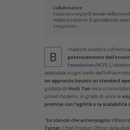
Collaboratore
Francesco segue il mondo della tecnol
online e cartacee. È specializzato sopr
Leggi tutto
roadcom accelera sull’innov
B
potenziamento dell’ecosis
Foundation (VCF)
.
L’obiettiv
adattabile a ogni livello dell’infrastrutt
un approccio basato su standard aper
guidata da
Hock Tan
mira a consolidare
privati moderni, in grado di unire le
esi
premise con l’agilità e la scalabilità 
“Lo slancio che accompagna
VMware 
Turner
, Chief Product Officer della d