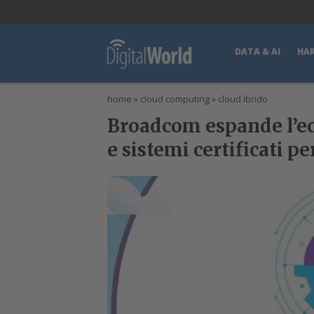
lWorld
Digital Manager
DigitalPartner
CWI Digital Health – Home
DATA & AI
HA
home
»
cloud computing
»
cloud ibrido
Broadcom espande l’e
e sistemi certificati per