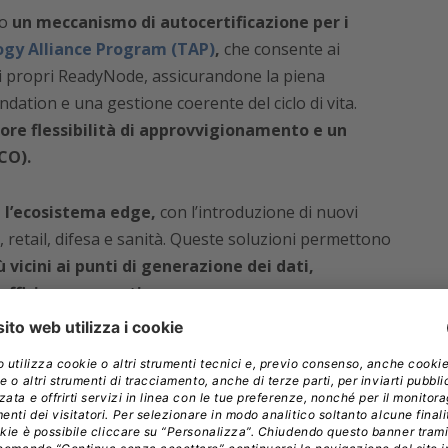
to
un meccanismo di autocertificazione per i
gy Alliance Program (TAP)
,
che consente ai
i propri ReadyNode, assicurandone la piena
ation e una gestione coerente del ciclo di vita.
re flessibilità di approvvigionamento e un
CO).
 l’ecosistema edge,
con l’introduzione di nuovi
i, retail, difesa e sanità. Queste soluzioni permettono
 vicini ai punti di generazione dei dati,
efficienza operativa.