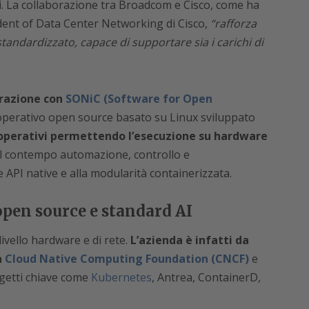
uni. La collaborazione tra Broadcom e Cisco, come ha
ident of Data Center Networking di Cisco,
“rafforza
andardizzato, capace di supportare sia i carichi di
grazione con
SONiC (Software for Open
operativo open source basato su Linux sviluppato
 operativi permettendo l’esecuzione su hardware
al contempo automazione, controllo e
e API native e alla modularità containerizzata.
pen source e standard AI
livello hardware e di rete.
L’azienda è infatti da
a
Cloud Native Computing Foundation (CNCF)
e
ogetti chiave come
Kubernetes
, Antrea, ContainerD,