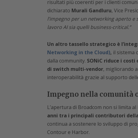
risultati più coerenti per i clienti com
dichiarato
Murali Gandluru
, Vice Pres
l’impegno per un networking aperto e st
lavoro AI sia quelli business-critical.”
Un altro tassello strategico è l’inte
Networking in the Cloud)
,
il sistema 
dalla community.
SONiC riduce i costi
di switch multi-vendor
, migliorando 
interoperabilità grazie al supporto dell
Impegno nella comunità o
L’apertura di Broadcom non si limita al 
anni tra i principali contributori dell
continua a sostenere lo sviluppo di pr
Contour e Harbor.