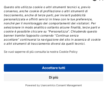
Credit: bitcoin.org
Il Bitcoin, la più popolare tra le cosiddette
“criptovalute”, ha avuto alti e bassi da quando è stato
ideato nel 2009 dal misterioso sviluppatore Satoshi
Nakamoto. Mentre speculatori e fan alimentavano la
sua diffusione, il valore dei Bitcoin ha raggiunto i 1.000
dollari quattro anni fa per poi scendere di nuovo,
mentre gli scambi di Bitcoin scatenavano
preoccupazioni per la sicurezza. Ma la natura peer-to-
peer e anonima del sistema di pagamento ha spinto la
popolarità della criptovaluta, portandola al valore di
10.000 dollari a novembre.
La sua vera eredità potrebbe essere la
blockchain
, il
sistema che supporta gli scambi in Bitcoin, ora
abbracciato da istituzioni tecnologiche e finanziarie