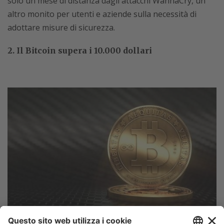
solo un mese di distanza dagli attacchi WannaCry, un
altro monito per utenti e aziende sulla necessità di
adottare misure di sicurezza.
2. Il Bitcoin supera i 10.000 dollari