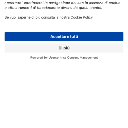
spesso si rivelano vincenti per portare ai clienti le
esperienze giuste al momento giusto,
indipendentemente dalle loro aspettative”
, spiega
Deepak Advan
, General Manager di IBM Commerce.
IBM COMMERCE INSIGHTS
IBM WATSON
// Data pubblicazione: 17.12.2015
CONDIVIDI: