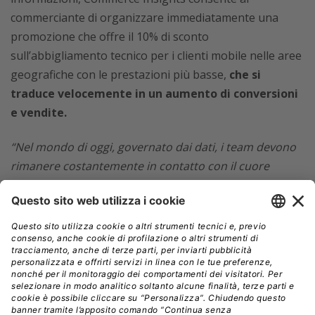
commerciante di organizzare immediatamente una
promozione che offre il 10% di sconto
sull’abbigliamento tecnico per i clienti mobile nelle aree
geografiche con le prestazioni più basse,
che si
traduce velocemente in un aumento di conversioni
e vendite.
“Nel mondo di oggi, governato dai dati, i team devono
rimanere costantemente in contatto con il cuore
pulsante dei propri settori e mercati di riferimento, e
devono avere in qualsiasi momento l’opportunità di
valutare rapidamente le prestazioni e identificare
nuove opportunità. Grazie all’uso di nuovi strumenti
cognitivi, le aziende possono comprendere più a fondo
le proprie performance, identificare modelli e stabilire
quel tipo di connessioni fortuite e impreviste che