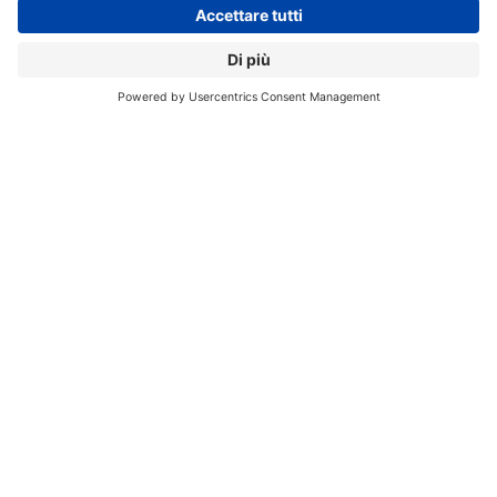
pronti ad assicurare crescita e sviluppo alla propria
azienda”.
BIG DATA
BUSINESS
PANDEMIA
SAP SE
// Data pubblicazione: 23.09.2020
CONDIVIDI: