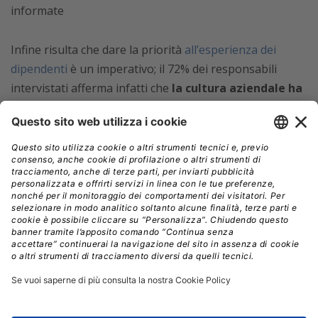
informate
Infine risulta che dare la priorità
all’esperienza dei
dipendenti
è un imperativo; il 72% dei responsabili
intervistati afferma infatti che
la cultura aziendale ha
un impatto positivo sulla capacità di sviluppare e
fornire migliori prodotti o servizi.
“Abbiamo scoperto che la maggior parte degli
intervistati ha adottato alcune misure per integrare i
processi di business in parti specifiche delle proprie
organizzazioni, ma dev’essere ancora fatto un lavoro di
integrazione per coprire tutta l’azienda”
ha affermato
Edward Cone
, Editorial Director di Oxford Economics.
“Fare questo passo verso la completa interconnettività
contribuirà notevolmente ad aiutare le aziende a
rispondere alle sfide in rapida evoluzione e a essere