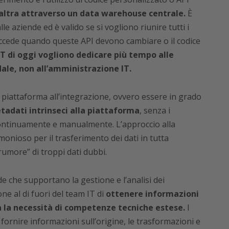
’altra attraverso un data warehouse centrale.
È
 aziende ed è valido se si vogliono riunire tutti i
ccede quando queste API devono cambiare o il codice
 IT di oggi vogliono dedicare più tempo alle
dale, non all’amministrazione IT.
i piattaforma all’integrazione, ovvero essere in grado
etadati intrinseci alla piattaforma
, senza i
 continuamente e manualmente. L’approccio alla
monioso per il trasferimento dei dati in tutta
“rumore” di troppi dati dubbi.
 che supportano la gestione e l’analisi dei
e al di fuori del team IT di
ottenere informazioni
a la necessità di competenze tecniche estese.
I
ornire informazioni sull’origine, le trasformazioni e