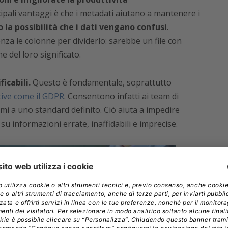
ipali vantaggi è che i metadati aiutano a mantenere i
 la possibilità che i dati vengano confusi
.
nza le colonne per dividerlo: sarebbe un file con
 del loro significato.
icabili.
Questo è fondamentale, soprattutto
tive come il GDPR
. Consentono infatti ai team di
rmi a uno standard definito. Ciò aiuta a impedire
su informazioni errate, inaffidabili e imprecise.