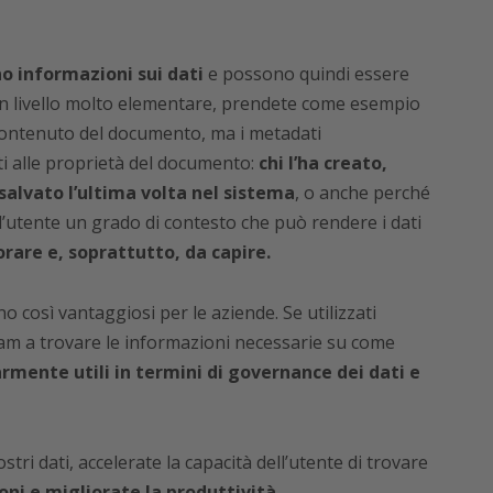
o informazioni sui dati
e possono quindi essere
a un livello molto elementare, prendete come esempio
 contenuto del documento, ma i metadati
i alle proprietà del documento:
chi l’ha creato,
salvato l’ultima volta nel sistema
, o anche perché
l’utente un grado di contesto che può rendere i dati
vorare e, soprattutto, da capire.
o così vantaggiosi per le aziende. Se utilizzati
am a trovare le informazioni necessarie su come
rmente utili in termini di governance dei dati e
stri dati, accelerate la capacità dell’utente di trovare
ni e migliorate la produttività