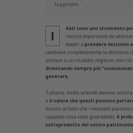
Leggi tutto
dati sono uno strumento pot
I
risorsa importante da utilizza
leader a
prendere decisioni 
cambiare completamente la direzione c
portare a un risultato migliore; non c’è
diventando sempre più “ossessionate”
generare.
Tuttavia, molte aziende devono ancora fa
e
il valore che questi possono porta
dovuto al fatto che i metadati passano 
sappiate cosa state guardando,
è prob
sottoprodotto del vostro patrimonio