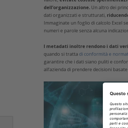
dell’organizzazione.
Un altro dei princ
dati organizzati e strutturati,
riducendo
Immaginate un foglio di calcolo Excel se
numeri e parole senza alcuna indicazione
I metadati inoltre rendono i dati verif
quando si tratta
di conformità e norma
garantire che i dati siano puliti e confo
all’azienda di prendere decisioni basate 