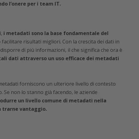
ndo l’onere per i team IT.
,
i metadati sono la base fondamentale del
ilitare risultati migliori. Con la crescita dei dati in
sporre di più informazioni, il che significa che ora è
li dati attraverso un uso efficace dei metadati
metadati forniscono un ulteriore livello di contesto
so. Se non lo stanno già facendo, le aziende
rodurre un livello comune di metadati nella
a trarne vantaggio.