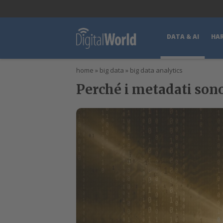
lWorld
Digital Manager
DigitalPartner
CWI Digital Health – Home
DATA & AI
HA
home
»
big data
»
big data analytics
Perché i metadati son