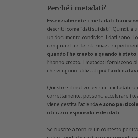
Perché i metadati?
Essenzialmente i metadati forniscon
descritti come “dati sui dati”. Quindi, 
un documento condiviso. I dati sono il
comprendono le informazioni pertinent
quando l’ha creato e quando è stato 
l’hanno creato. I metadati forniscono al
che vengono utilizzati
più facili da la
Questo è il motivo per cui i metadati son
correttamente, possono accelerare i te
viene gestita l’azienda e
sono particola
utilizzo responsabile dei dati.
Se riuscite a fornire un contesto per i vo
valore,
evitate costose sperimentazio