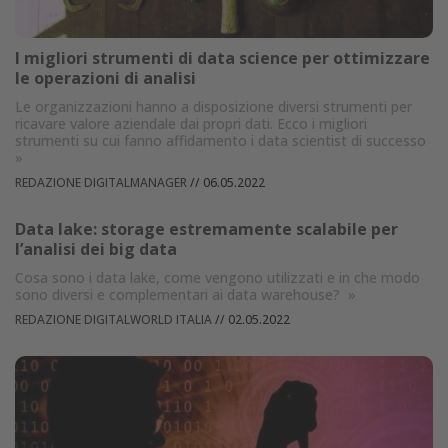
I migliori strumenti di data science per ottimizzare
le operazioni di analisi
Le organizzazioni hanno a disposizione diversi strumenti per
ricavare valore aziendale dai propri dati. Ecco i migliori
strumenti su cui fanno affidamento i data scientist di successo
»
REDAZIONE DIGITALMANAGER
//
06.05.2022
Data lake: storage estremamente scalabile per
l’analisi dei big data
Cosa sono i data lake, come vengono utilizzati e in che modo
sono diversi e complementari ai data warehouse?
»
REDAZIONE DIGITALWORLD ITALIA
//
02.05.2022