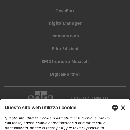
TechPlus
DigitalManager
InnovareWeb
Edra Edizioni
SM Strumenti Musicali
DigitalPartner
CWI è una testata giornalistica di
Edra Edizioni s.r.l.
Direzione, amministrazione, redazione, pubblicità