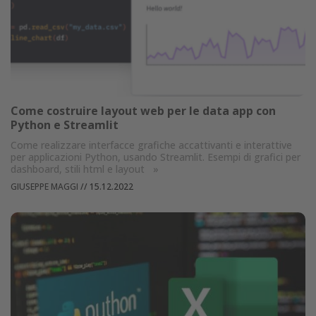
Come costruire layout web per le data app con
Python e Streamlit
Come realizzare interfacce grafiche accattivanti e interattive
per applicazioni Python, usando Streamlit. Esempi di grafici per
dashboard, stili html e layout
»
GIUSEPPE MAGGI
//
15.12.2022