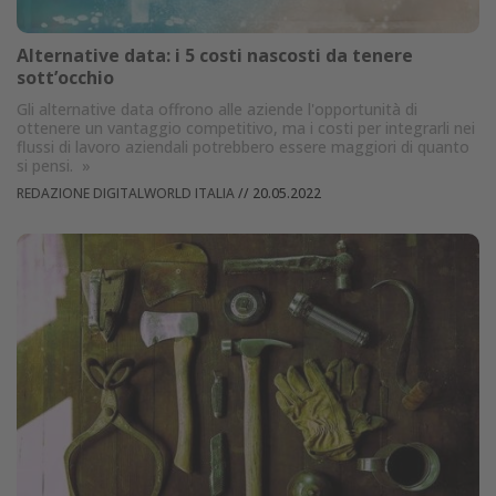
Alternative data: i 5 costi nascosti da tenere
sott’occhio
Gli alternative data offrono alle aziende l'opportunità di
ottenere un vantaggio competitivo, ma i costi per integrarli nei
flussi di lavoro aziendali potrebbero essere maggiori di quanto
si pensi.
»
REDAZIONE DIGITALWORLD ITALIA
//
20.05.2022