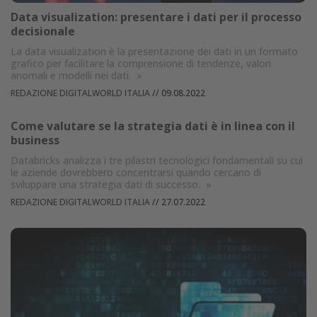
Data visualization: presentare i dati per il processo
decisionale
La data visualization è la presentazione dei dati in un formato
grafico per facilitare la comprensione di tendenze, valori
anomali e modelli nei dati.
»
REDAZIONE DIGITALWORLD ITALIA
//
09.08.2022
Come valutare se la strategia dati è in linea con il
business
Databricks analizza i tre pilastri tecnologici fondamentali su cui
le aziende dovrebbero concentrarsi quando cercano di
sviluppare una strategia dati di successo.
»
REDAZIONE DIGITALWORLD ITALIA
//
27.07.2022