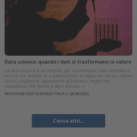
Data science: quando i dati si trasformano in valore
La data science è un metodo per trasformare i dati aziendali in
risorse che aiutano le organizzazioni a migliorare i ricavi, ridurre
i costi, cogliere le opportunità di business, migliorare
l'esperienza del cliente e altro ancora.
»
REDAZIONE DIGITALWORLD ITALIA
//
26.04.2022
Carica altri...