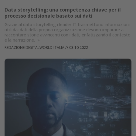
Data storytelling: una competenza chiave per il
processo decisionale basato sui dati
Grazie al data storytelling i leader IT trasmettono informazioni
utili dai dati della propria organizzazione devono imparare a
raccontare storie avvincenti con i dati, enfatizzando il contesto
e la narrazione.
»
REDAZIONE DIGITALWORLD ITALIA
//
03.10.2022