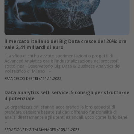
Il mercato italiano dei Big Data cresce del 20%: ora
vale 2,41 miliardi di euro
"La sfida di chi ha avviato sperimentazioni o progetti di
Advanced Analytics ora è l’industrializzazione dei processi”,
sottolinea l'Osservatorio Big Data & Business Analytics del
Politecnico di Milano
»
FRANCESCO DESTRI
//
11.11.2022
Data analytics self-service: 5 consigli per sfruttarne
il potenziale
Le organizzazioni stanno accelerando la loro capacità di
prendere decisioni basate sui dati offrendo funzionalità di
analisi direttamente agli utenti aziendali. Ecco come farlo bene
»
REDAZIONE DIGITALMANAGER
//
09.11.2022