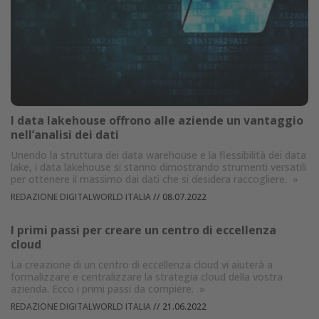
I data lakehouse offrono alle aziende un vantaggio
nell’analisi dei dati
Unendo la struttura dei data warehouse e la flessibilità dei data
lake, i data lakehouse si stanno dimostrando strumenti versatili
per ottenere il massimo dai dati che si desidera raccogliere.
»
REDAZIONE DIGITALWORLD ITALIA
//
08.07.2022
I primi passi per creare un centro di eccellenza
cloud
La creazione di un centro di eccellenza cloud vi aiuterà a
formalizzare e centralizzare la strategia cloud della vostra
azienda. Ecco i primi passi da compiere.
»
REDAZIONE DIGITALWORLD ITALIA
//
21.06.2022