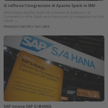
Si rafforza l’ntegrazione di Apache Spark in IBM
IBM integra Apache Spark nei software di Analytics e di
Commerce e offre Spark-as-a-Service per gli sviluppatori su IBM
Cloud.
»
FRANCESCO DESTRI
//
16.11.2015
SAP innova SAP S/4HANA