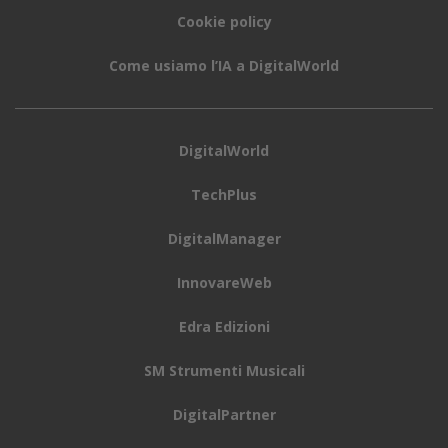
Cookie policy
Come usiamo l’IA a DigitalWorld
DigitalWorld
TechPlus
DigitalManager
InnovareWeb
Edra Edizioni
SM Strumenti Musicali
DigitalPartner