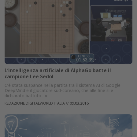
L’intelligenza artificiale di AlphaGo batte il
campione Lee Sedol
C’è stata suspance nella partita tra il sistema AI di Google
DeepMind e il giocatore sud-coreano, che alle fine si è
dichiarato battuto
»
REDAZIONE DIGITALWORLD ITALIA
//
09.03.2016