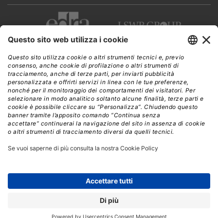
CWI è una testata giornalistica di
Edra Edizioni s.r.l.
Direzione, amministrazione, redazione, pubblicità
Viale Enrico Forlanini 21 - 20134 Milano
Tel. +39 02 881841
C.F./P IVA 13002100157
www.edraedizioni.it
|
Privacy
Follow Us
© 2026 - Tutti i diritti riservati