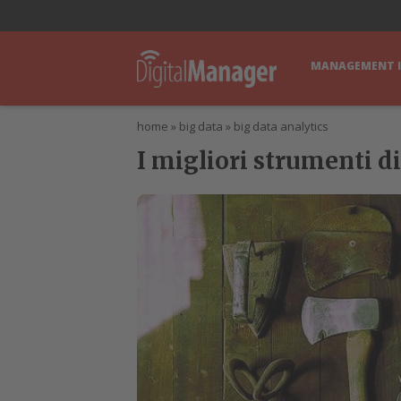
lWorld
Digital Manager
DigitalPartner
CWI Digital Health – Home
MANAGEMENT 
home
»
big data
»
big data analytics
I migliori strumenti di