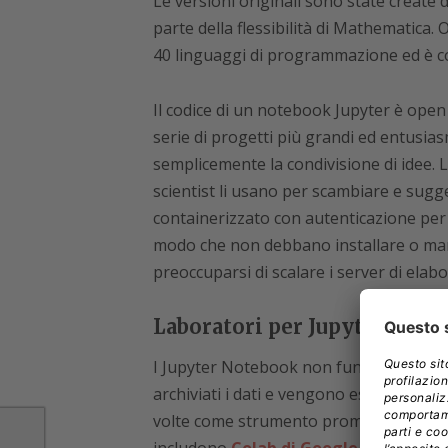
Le versioni originali sono state create
parte della flessibilità di Mathematica
40 linguaggi di programmazione ed è com
Il codice di un notebook Jupyter è open 
serie di progetti più grandi ed entusiasm
semplicemente la condivisione di idee. Le
scientist li usano per scambiare e sugge
containerizzato con autenticazione per g
modo che non debbano installare o man
preoccuparsi di scalare i server di elab
Laboratori per Jupyter Not
I Jupyter Notebook non funzionano da s
archiviati i dati e vengono eseguite le 
volte come strumento promozionale e ta