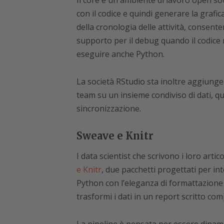
Il core è un ambiente di lavoro open so
con il codice e quindi generare la grafi
della cronologia delle attività, consente
supporto per il debug quando il codice n
eseguire anche Python.
La società RStudio sta inoltre aggiunge
team su un insieme condiviso di dati, qua
sincronizzazione.
Sweave e Knitr
I data scientist che scrivono i loro art
e Knitr
, due pacchetti progettati per in
Python con l’eleganza di formattazione 
trasformi i dati in un report scritto comp