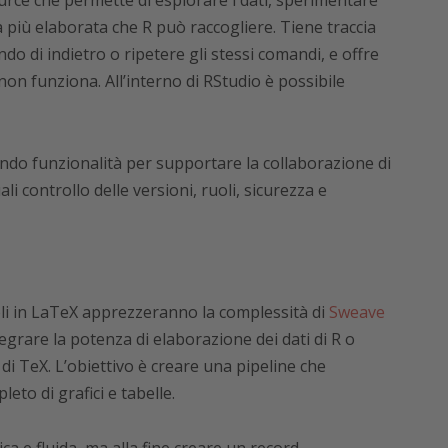
urce che permette di esplorare i dati, sperimentare
ca più elaborata che R può raccogliere. Tiene traccia
ndo di indietro o ripetere gli stessi comandi, e offre
on funziona. All’interno di RStudio è possibile
ndo funzionalità per supportare la collaborazione di
li controllo delle versioni, ruoli, sicurezza e
icoli in LaTeX apprezzeranno la complessità di
Sweave
tegrare la potenza di elaborazione dei dati di R o
di TeX. L’obiettivo è creare una pipeline che
leto di grafici e tabelle.