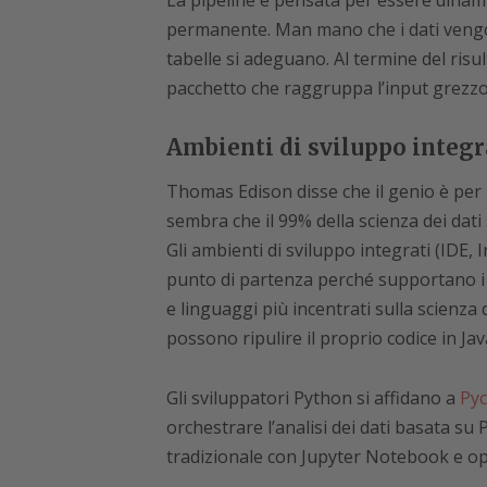
La pipeline è pensata per essere dinamic
permanente. Man mano che i dati vengono 
tabelle si adeguano. Al termine del risult
pacchetto che raggruppa l’input grezzo e
Ambienti di sviluppo integra
Thomas Edison disse che il genio è per 
sembra che il 99% della scienza dei dati s
Gli ambienti di sviluppo integrati (ID
punto di partenza perché supportano i
e linguaggi più incentrati sulla scienza 
possono ripulire il proprio codice in Jav
Gli sviluppatori Python si affidano a
Py
orchestrare l’analisi dei dati basata su
tradizionale con Jupyter Notebook e opzio