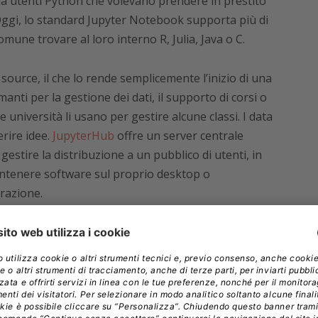
 da utenti Python che volevano prendere in prestito
. Oggi, lo standard Jupyter Notebook supporta più di
une trovare al loro interno R, Julia, Java o C.
source, il che lo rende semplicemente l’inizio di una
anti per la gestione dei dati, il supporto di corsi o
 università li usano per gestire alcune classi. I data
rire idee.
JupyterHub
offre un server centrale
estire la distribuzione a un pubblico di utenti, in
tenere software sul proprio desktop o
orazione.
ebook
oli. Hanno bisogno di una base in cui sono
analisi. Diverse aziende offrono questo supporto, a
lvolta a pagamento. Alcuni dei più importanti