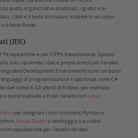
a e fluida, ma alla fine creare un record
puliti, organizzati e analizzati, i grafici e le
ato, i dati e il testo si trovano insieme in un unico
 il testo finale.
ti (IDE)
l’1% ispirazione e per il 99% traspirazione. Spesso
tia solo ripulendo i dati e preparandoli per l’analisi.
E, Integrated Development Environment) sono un buon
 linguaggi di programmazione tradizionali come C#
dei dati come R. Gli utenti di Eclipse, per esempio,
a e quindi passare a R per l’analisi con
rJava
.
charm
per integrare i loro strumenti Python e
 Python.
Visual Studio
si destreggia tra codice
ni specializzate per l’analisi dei dati.