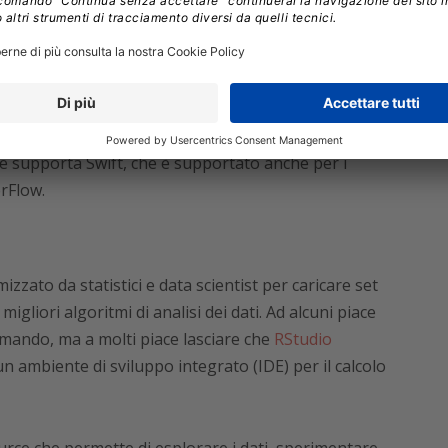
s
di
Github
,
Azure Machine Learning lab
,
servizi sia simile, esistono differenze che potrebbero
pporta Python, ma in seguito le preferenze locali
 per esempio, supporta anche F#, un linguaggio
e supporta Swift, che è supportato anche per i
rFlow.
izzato da statistici e data scientist per caricare set
 migliori algoritmi di analisi dei dati. Ad alcuni piace
omando, ma a molti piace lasciare che
RStudio
un ambiente di sviluppo integrato (IDE) per il calcolo