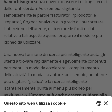
hanno bisogno
senza dover conoscere i dettagli tecnici
delle fonti dei dati. Ad esempio, digitando
semplicemente le parole “fatturato”, “prodotto” e
“reparto”, Cognos Analytics è in grado di interpretare
l’intenzione dell’utente, di ricercare le fonti di dati
relative a tali aspetti e quindi proporre il modello più
idoneo da utilizzare.
Una nuova funzione di ricerca più intelligente aiuta gli
utenti a trovare rapidamente e agevolmente contenuti
pertinenti, in modo da accelerare il completamento
delle attività. In modalità autore, ad esempio, un utente
può digitare “grafico” e la ricerca intelligente
istantaneamente punta al menu più idoneo per
aggiungerlo.
L’utente può anche essere guidato alla
visualizzazione più appropriata per tali dati
. Di
conseguenza, gli utenti delle linee di business possono