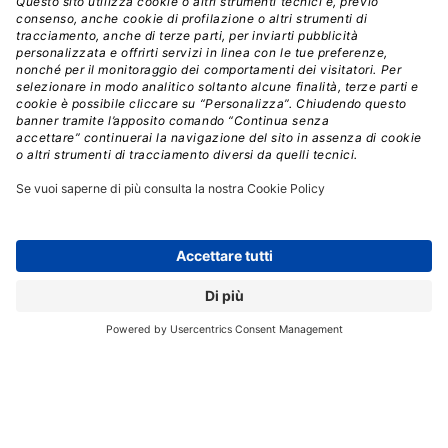
creare rapidamente e agevolmente i propri report e
dashboard senza dover ricorrere all’aiuto dell’IT.
Cognos Analytics offre infine una gamma completa
di reportistica a livello enterprise e di dipartimento
in un’unica soluzione,
dai report di produzione gestiti
ai report e dashboard creati autonomamente. Questo
ambiente unico offre la stessa esperienza d’uso in
ufficio, in movimento e su qualsiasi dispositivo, per
contribuire a soddisfare la domanda di informazioni
degli utenti di business, aiutando nel contempo a
ridurre i backlog IT.
BIG DATA
COGNOS ANALYTICS
IBM