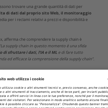
ssono trovare una grande quantità di dati per
lta di dati dal proprio sito Web, il monitoraggio
media per i reclami relativi a prezzi e disponibilità e
olex, afferma che comprendere la supply chain è
“La supply chain in questo momento è una sfida
di sfruttare i dati, l’IA e il ML
e di fare tutto
nda ed efficace la comprensione della supply chain”.
 dati
f Data Officer (CDO)
è quando ha effettivamente
 dati in qualche modo”
, afferma Laney.
“E molte
”.
Gartner ha condotto uno studio sul successo del
 i CDO hanno 3,5 volte più probabilità di ottenere
o a termine iniziative di monetizzazione dei dati,