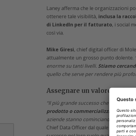
Laney afferma che le organizzazioni po
ottenere tale visibilità,
inclusa la racco
di LinkedIn per il fatturato
, i social 
così via.
Mike Giresi
, chief digital officer di M
attualmente un grosso punto dolente.
enorme su tanti livelli.
Stiamo cercando 
quello che serve per rendere più profo
Assegnare un valore reale ai
“Il più grande successo che ha un Chie
prodotto o commercializzato i propri
aziende stanno cominciando a notarlo
Chief Data Officer dal quale emerge che
successo nel loro ruolo quando portavan