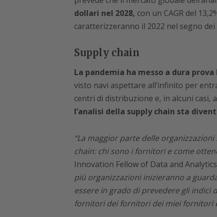
prevede che il mercato globale dell’anal
dollari nel 2028,
con un CAGR del 13,2% t
caratterizzeranno il 2022 nel segno dei d
Supply chain
La pandemia ha messo a dura prova l
visto navi aspettare all’infinito per ent
centri di distribuzione e, in alcuni casi,
l’analisi della supply chain sta dive
“La maggior parte delle organizzazioni s
chain: chi sono i fornitori e come ottene
Innovation Fellow of Data and Analyti
più organizzazioni inizieranno a guardare
essere in grado di prevedere gli indici d
fornitori dei fornitori dei miei fornitori e