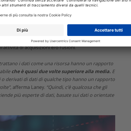
vano il ROI sui loro investimenti in BI o analisi dei
de che producono o commercializzano i propri dati
stitori.
In effetti, il valore dei dati di un’azienda sta
ttività di acquisizioni e/o fusioni.
trattano i dati come una risorsa hanno un rapporto
tabile
che è quasi due volte superiore alla media.
E
 o derivati di dati di qualche tipo hanno un rapporto
volte”
, afferma Laney.
“Quindi, c’è qualcosa che gli
ende più esperte di dati, basate sui dati o orientate