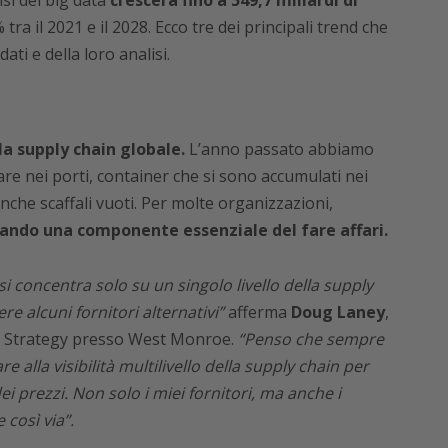
isi dei big data
crescerà fino a 549,7 miliardi di
ra il 2021 e il 2028. Ecco tre dei principali trend che
ati e della loro analisi.
a supply chain globale.
L’anno passato abbiamo
rare nei porti, container che si sono accumulati nei
 anche scaffali vuoti. Per molte organizzazioni,
ntando una componente essenziale del fare affari.
i concentra solo su un singolo livello della supply
re alcuni fornitori alternativi”
afferma
Doug Laney
,
cs Strategy presso West Monroe.
“Penso che sempre
 alla visibilità multilivello della supply chain per
ei prezzi. Non solo i miei fornitori, ma anche i
 così via”.