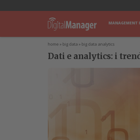
lWorld
Digital Manager
DigitalPartner
CWI Digital Health – Home
MANAGEMENT 
home
»
big data
»
big data analytics
Dati e analytics: i tr