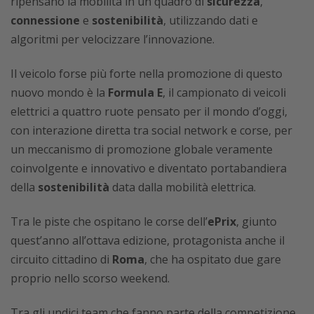
ripensano la mobilità in un quadro di
sicurezza
,
connessione
e
sostenibilità
, utilizzando dati e
algoritmi per velocizzare l’innovazione.
Il veicolo forse più forte nella promozione di questo
nuovo mondo è la
Formula E
, il campionato di veicoli
elettrici a quattro ruote pensato per il mondo d’oggi,
con interazione diretta tra social network e corse, per
un meccanismo di promozione globale veramente
coinvolgente e innovativo e diventato portabandiera
della
sostenibilità
data dalla mobilità elettrica.
Tra le piste che ospitano le corse dell’
ePrix
, giunto
quest’anno all’ottava edizione, protagonista anche il
circuito cittadino di
Roma
, che ha ospitato due gare
proprio nello scorso weekend.
Tra gli undici team che fanno parte della competizione,