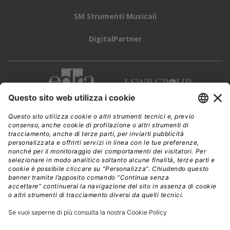
SM Strumenti Musicali
DigitalPartner
CWI è una testata giornalistica di
Edra Edizioni s.r.l.
Direzione, amministrazione, redazione, pubblicità
Viale Enrico Forlanini 21 - 20134 Milano
Tel. +39 02 881841
C.F./P IVA 13002100157
www.edraedizioni.it
|
Privacy
Follow Us