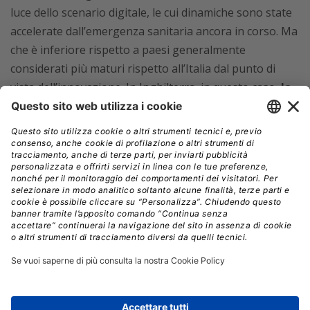
luce dello scenario digitale, le cui dinamiche sono state
accelerate dall’emergenza sanitaria ancora in corso. Ma
che è inferiore rispetto a paesi generalmente
considerati più maturi rispetto all’Italia dal punto di
vista dell’innovazione. In Inghilterra, in questo caso,
la
cifra sale al 55%, mentre si assesta al 52% in
Germania e al 56% in Francia.
Tuttavia, aumenta, ed è destinato a crescere ancora,
l’investimento IT delle aziende italiane, con un
incremento del 18% nel corso dell’ultimo triennio e un
balzo del 65% entro il 2024.
“La ricerca ha evidenziato una serie di paradossi sul
modo in cui le aziende stanno utilizzando i dati in loro
possesso”,
ha dichiarato
Filippo Ligresti
, Vice
President e General Manager di Dell Technologies