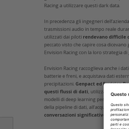
Racing a utilizzare questi dark data.
In precedenza gli ingegneri dell’azienda
trasmissioni audio in tempo reale durant
utilizzati dai piloti
rendevano difficile 
peccato visto che capire cosa dicevano gli
Envision Racing con la loro strategia di 
Envision Racing raccoglieva anche i dat
batterie e freni, e acquistava dati estern
precipitazioni.
Genpact ed Envision Rac
questi flussi di dati
, utilizzando
l’elab
modelli di deep learning per analizzarli.
della pipeline di dati, all’acquisizione dei
conversazioni significative.