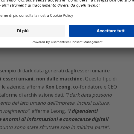
gano dai cinque ai dieci secondi per capire cosa
eso irrilevanti le comunicazioni radio. Ora, grazie
o di intelligenza artificiale, possono rispondere in uno
ormula E World Championship di New York,
il team
mo e il terzo posto,
un risultato che Tripathy
i che in precedenza erano considerati dei dark data.
esempio di dark data generati dagli esseri umani e
i esseri umani, non dalle macchine.
Questo tipo di
 le aziende, afferma
Kon Leong
, co-fondatore e CEO
taforme di archiviazione dati.
“I dark data possono
to del lato umano dell’impresa, inclusi cultura,
involgimento”
, afferma Leong.
“
I dipendenti
enormi di informazioni e conoscenze digitali
punto sono state sfruttate solo in minima parte”.