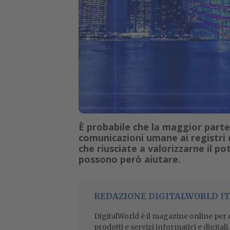
È probabile che la maggior parte 
comunicazioni umane ai registri 
che riusciate a valorizzarne il p
possono però aiutare.
REDAZIONE DIGITALWORLD IT
DigitalWorld è il magazine online per ch
prodotti e servizi informatici e digital