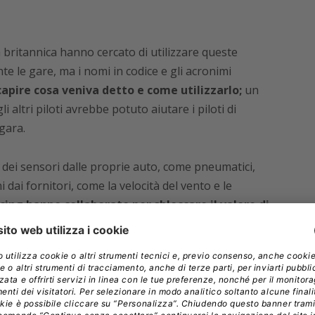
 britannica hanno cercato di utilizzare queste
e le gare, ma i nomi in codice e gli acronimi
capire cosa veniva detto e come utilizzarlo;
un
 altri piloti avrebbe potuto aiutare i piloti di
gara.
i dei sensori dalle proprie auto, come pneumatici,
i dai fornitori, come la velocità del vento e le
ing hanno collaborato per sbloccare il valore di
orazione del linguaggio naturale
per costruire
 Il processo ha richiesto sei mesi, dalla preparazione
 dati,
al filtraggio del rumore, alla generazione di