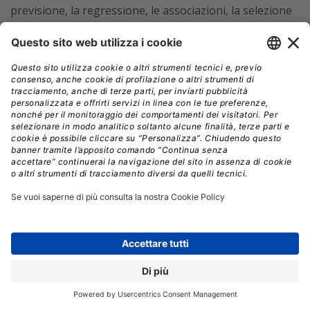
previsione, la regressione, le associazioni, la selezione
delle funzionalità, il rilevamento delle anomalie,
l’estrazione delle funzionalità e l’analisi specializzata.
Orange Data Mining.
Orange è un toolkit open
source per la visualizzazione dei dati, il machine
learning e il data mining.
R.
Questo linguaggio di programmazione open
source e ambiente software gratuito è ampiamente
utilizzato dai data miner. Fondata da Revolution
Analytics, R ha anche supporto commerciale ed
estensioni. Microsoft ha acquisito Revolution Analytics
nel 2015 e ha integrato R con le sue offerte SQL Server,
Power BI, Azure SQL Managed Instance, Azure Cortana
Intelligence, Microsoft ML Server e Visual Studio 2017.
Anche Oracle, IBM e Tibco supportano R nelle loro
offerte .
Pensata per i team, la piattaforma di data science