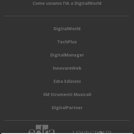
Come usiamo l’IA a DigitalWorld
DigitalWorld
TechPlus
DigitalManager
InnovareWeb
Edra Edizioni
SM Strumenti Musicali
DigitalPartner