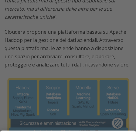
l’unica piattaforma di questo tipo disponibile sul
mercato, ma si differenzia dalle altre per le sue
caratteristiche uniche
”.
Cloudera propone una piattaforma basata su Apache
Hadoop per la gestione dei dati aziendali. Attraverso
questa piattaforma, le aziende hanno a disposizione
uno spazio per archiviare, consultare, elaborare,
proteggere e analizzare tutti i dati, ricavandone valore.