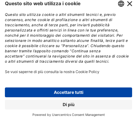
La soluzione Cloudera Enterprise permette di eseguire
analisi approfondite con Apache Hadoop, combinando le
migliori tecnologie aperte con le capacità necessarie per
soddisfare le più rigorose esigenze aziendali
I punti di forza della piattaforma sottolineati da
Zedlewski sono l’open source, la scalabilità, la
flessibilità e la capacità di preservare il valore degli
investimenti fatti. “
Il fatto che sia open source
rappresenta una grande opportunità per i partner
”, ha
spiegato Zedlewski. “
Tutti possono scaricarla e
utilizzarla, e grazie alla nostra community possiamo
promuovere la sperimentazione continua di nuove
tecnologie e sviluppare velocemente nuovi prodotti
”.