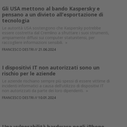
Gli USA mettono al bando Kaspersky e
pensano a un divieto all’esportazione di
tecnologia
Le autorità USA sostengono che Kaspersky potrebbe
essere costretta dal Cremlino a sfruttare i suoi strumenti,
ampiamente diffusi sui computer statunitensi, per
raccogliere informazioni sensibili.
»
FRANCESCO DESTRI
//
21.06.2024
I dispositivi IT non autorizzati sono un
rischio per le aziende
Le aziende rischiano sempre più spessi di essere vittime di
incidenti informatici a causa dell’utilizzo di dispositivi IT
non autorizzati da parte dei loro dipendenti.
»
FRANCESCO DESTRI
//
10.01.2024
Una vulnerabilità hardware negli iPhone