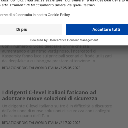
utilizzato durante gli attacchi.
»
FRANCESCO DESTRI
//
22.06.2023
I principali scenari di minaccia deepfake
che gli utenti affronteranno nel 2023
Con il numero di video deepfake online che sta
aumentando a un ritmo vertiginoso, i ricercatori di
Kaspersky fanno luce sui principali scenari di frode utilizzati
dai deepfake a cui bisogna prestare attenzione.
»
REDAZIONE DIGITALWORLD ITALIA
//
25.05.2023
I dirigenti C-level italiani faticano ad
adottare nuove soluzioni di sicurezza
Un dirigente C-level italiano su tre è in difficoltà a discutere
dell’adozione di nuove soluzioni di sicurezza con i colleghi
che si occupano dell’IT.
»
REDAZIONE DIGITALWORLD ITALIA
//
17.02.2023