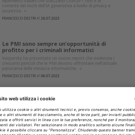
dipendenti italiani che utilizzano ChatGPT non è al
corrente dei rischi dell’IA generativa a livello di privacy e
sicurezza.
»
FRANCESCO DESTRI
//
26.07.2023
Le PMI sono sempre un’opportunità di
profitto per i criminali informatici
Kaspersky ha presentato un nuovo report che evidenzia i
crescenti pericoli che le PMI devono affrontare nell’attuale
panorama delle minacce informatiche.
»
FRANCESCO DESTRI
//
06.07.2023
I dettagli dello spyware TriangleDB
utilizzato per colpire i dispositivi iOS
A seguito del report sulla campagna Operation
Triangulation che ha preso di mira i dispositivi iOS, gli
esperti di Kaspersky stanno facendo luce sullo spyware