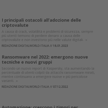
I principali ostacoli all’adozione delle
criptovalute
A causa di crack, volatilità e problemi di sicurezza, sempre
più utenti temono di perdere denaro a causa delle
criptovalute e non investono più nelle valute digitali.
»
REDAZIONE DIGITALWORLD ITALIA
//
18.01.2023
Ransomware nel 2022: emergono nuove
tecniche e nuovi gruppi
Secondo un nuovo report di Kaspersky, sta aumentando la
percentuale di utenti colpiti da attacchi ransomware mirati,
mentre continuano a emergere nuove e più pericolose
varianti.
»
REDAZIONE DIGITALWORLD ITALIA
//
07.12.2022
Automazione: crescono i timori per