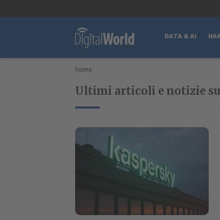
lWorld
Digital Manager
DigitalPartner
CWI Digital Health – Home
DATA & AI
HA
home
Ultimi articoli e notizie 