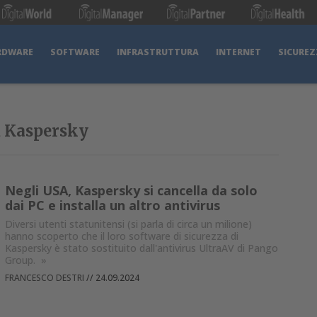
RDWARE
SOFTWARE
INFRASTRUTTURA
INTERNET
SICUREZ
su Kaspersky
Negli USA, Kaspersky si cancella da solo
dai PC e installa un altro antivirus
Diversi utenti statunitensi (si parla di circa un milione)
hanno scoperto che il loro software di sicurezza di
Kaspersky è stato sostituito dall'antivirus UltraAV di Pango
Group.
»
FRANCESCO DESTRI
//
24.09.2024