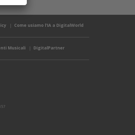
icy
Come usiamo l’IA a DigitalWorld
nti Musicali
DigitalPartner
157