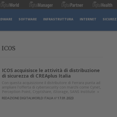
RDWARE
SOFTWARE
INFRASTRUTTURA
INTERNET
SICUREZ
u ICOS
ICOS acquisisce le attività di distribuzione
di sicurezza di CREAplus Italia
Con questa acquisizione il distributore di Ferrara punta ad
ampliare l'offerta di cybersecurity con marchi come Cynet,
Perception Point, Cryptshare, iStorage, SANS Institute
»
REDAZIONE DIGITALWORLD ITALIA
//
17.01.2023