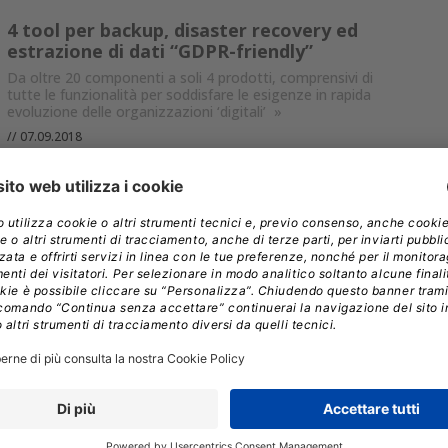
4 tool per backup, disaster recovery ed
estrazione di dati “GDPR-friendly”
Da oltre 20 componenti a soli 4 prodotti, comprensivi di
tutte le funzionalità per soddisfare le esigenze in rapida
evoluzione delle organizzazioni ‘digitali’
»
//
07.09.2018
ICOS e Commvault: dal backup tradizionale
alla gestione dei dati ‘cloud-ready’
Le infrastrutture legacy di backup non sono più sufficienti a
gestire le sfide della ‘digital transformation’, per questo
Commvault, le cui soluzioni sono distribuite da ICOS, ha
sviluppato l’innovativa HyperScale Technology
»
//
13.06.2018