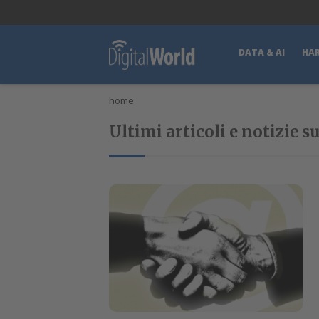
lWorld
Digital Manager
DigitalPartner
CWI Digital Health – Home
DATA & AI
HA
home
Ultimi articoli e notizie s