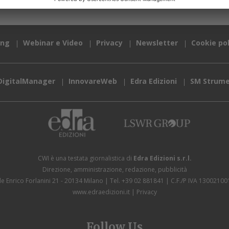
ing
Webinar e Video
Privacy
Newsletter
Cookie pol
DigitalManager
InnovareWeb
Edra Edizioni
SM Strume
CWI è una testata giornalistica di
Edra Edizioni s.r.l.
Direzione, amministrazione, redazione, pubblicità
le Enrico Forlanini 21 - 20134 Milano
Tel. +39 02 881841
C.F./P IVA 13002100
www.edraedizioni.it
|
Privacy
Follow Us