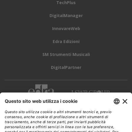
TechPlus
DigitalManager
InnovareWeb
Edra Edizioni
SM Strumenti Musicali
DigitalPartner
CWI è una testata giornalistica di
Edra Edizioni s.r.l.
Direzione, amministrazione, redazione, pubblicità
Viale Enrico Forlanini 21 - 20134 Milano