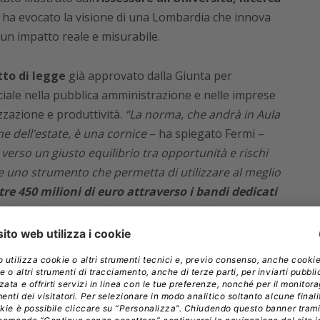
e ha evocato la visione di una Lombardia che innova
 un impatto reale e misurabile.
to di legge
già approvato dalla Giunta per
iciale nella pubblica amministrazione e nelle imprese
izzazione e produttività.
“La norma, che andrà in Aula
ne dell’estate, è una cornice
– ha spiegato Fermi –
verso un giusto equilibrio tra opportunità e rischi
e uno strumento che permetta di utilizzare al meglio
tre 450 milioni di euro attraverso i bandi dedicati
do risultati straordinari, a giudicare dalla
commenta l’assessore –
c’è quello di osservare la
o finanziato, in modo da capire come meglio
 più importanti, per un ente come il nostro, è quello