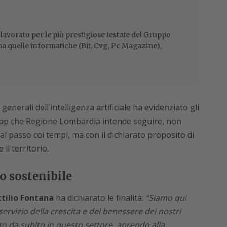
 lavorato per le più prestigiose testate del Gruppo
ma quelle informatiche (Bit, Cvg, Pc Magazine),
generali dell’intelligenza artificiale ha evidenziato gli
admap che Regione Lombardia intende seguire, non
 passo coi tempi, ma con il dichiarato proposito di
il territorio.
o sostenibile
tilio Fontana
ha dichiarato le finalità:
“Siamo qui
 servizio della crescita e del benessere dei nostri
to da subito in questo settore, aprendo alla