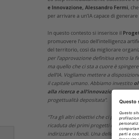
e Innovazione, Alessandro Fermi
, ch
per arrivare a un’IA capace di generare
In questo contesto si inserisce il
Proget
promuovere l’uso dell’intelligenza artif
del territorio, così da migliorare organ
per l’approvazione definitiva entro la fi
ma quello che ci sta a cuore è spingere 
dell’IA. Vogliamo mettere a disposizion
il capitale umano. Abbiamo investito
ol
alla ricerca e all’innovazione
. Ottenen
progettualità depositata”
.
“Tra gli altri obiettivi che ci poniamo
– 
ricaduta dei primi progetti che abbiam
indirizzare i fondi. Una delle questioni