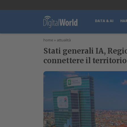
lWorld
Digital Manager
DigitalPartner
CWI Digital Health – Home
DATA & AI
HA
home
»
attualità
Stati generali IA, Reg
connettere il territorio