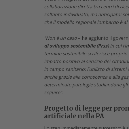
collaborazione diretta tra centri di rice
soltanto individuato, ma anticipato: so
che il modello regionale lombardo è al ve
“Non è un caso
– ha aggiunto il gover
di sviluppo sostenibile (Prss)
in cui l’i
termine sostenibile si riferisce proprio 
impatto positivo al servizio dei cittadi
in campo sanitario: l’utilizzo di sistemi
anche grazie alla conoscenza e alla gest
determinate patologie studiandone gli s
seguire”
.
Progetto di legge per prom
artificiale nella PA
Lo step immediatamente successivo è sta