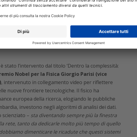
ha più bisogno: le imprese piccole che non riescono a
ll’IA, delle tecnologie che farebbero la differenza
 in questo percorso che abbiamo intrapreso ormai da
 dalla rete tra sistema universitario lombardo e
erta alle esigenze delle aziende”
.
stato l’intervento dal titolo ‘Dentro la complessità:
remio Nobel per la Fisica Giorgio Parisi (vice
)
, intervenuto in collegamento video per riflettere
elle nuove frontiere tecnologiche. Il fisico ha
ance europea della ricerca, elogiando le pubbliche
rdia, investono negli algoritmi di analisi dei dati.
 scienziato –
sta diventando sempre più la finestra
a rete, tanto da dedicarle molto più tempo di quello
 dobbiamo dimenticare le ricadute che questi sistemi