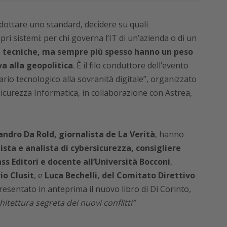
adottare uno standard, decidere su quali
pri sistemi: per chi governa l’IT di un’azienda o di un
i tecniche, ma sempre più spesso hanno un peso
a alla geopolitica
. È il filo conduttore dell’evento
ario tecnologico alla sovranità digitale”, organizzato
 Sicurezza Informatica, in collaborazione con Astrea,
andro Da Rold, giornalista de La Verità
, hanno
ista e analista di cybersicurezza, consigliere
ss Editori e docente all’Università Bocconi
,
io Clusit
, e
Luca Bechelli, del Comitato Direttivo
presentato in anteprima il nuovo libro di Di Corinto,
itettura segreta dei nuovi conflitti”
.