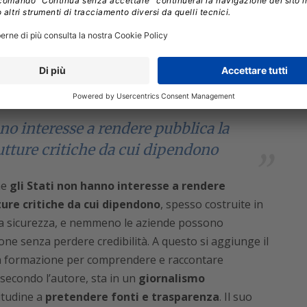
o il carattere ormai ibrido dei conflitti
 si affianca a quella convenzionale e la distinzione
. Da Rold ha aperto chiedendo come i cittadini possano
 larga parte sommersa.
no interesse a rendere pubblica la
trutture critiche da cui dipendono
he
gli Stati non hanno interesse a rendere
tture critiche da cui dipendono
, spesso costruite in
lla sicurezza, e nemmeno le aziende possono
one senza perdere credibilità. A questo si aggiunge il
la formazione per comprendere e raccontare
 secondo l’autore, sta in un
giornalismo
itudine a
pretendere fonti e trasparenza
. Il suo