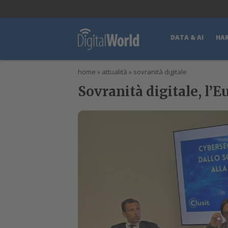
lWorld
Digital Manager
DigitalPartner
CWI Digital Health – Home
DATA & AI
HA
home
»
attualità
»
sovranità digitale
Sovranità digitale, l’