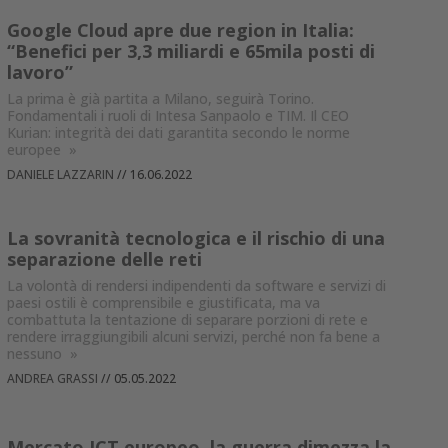
Google Cloud apre due region in Italia:
“Benefici per 3,3 miliardi e 65mila posti di
lavoro”
La prima è già partita a Milano, seguirà Torino.
Fondamentali i ruoli di Intesa Sanpaolo e TIM. Il CEO
Kurian: integrità dei dati garantita secondo le norme
europee
»
DANIELE LAZZARIN
//
16.06.2022
La sovranità tecnologica e il rischio di una
separazione delle reti
La volontà di rendersi indipendenti da software e servizi di
paesi ostili è comprensibile e giustificata, ma va
combattuta la tentazione di separare porzioni di rete e
rendere irraggiungibili alcuni servizi, perché non fa bene a
nessuno
»
ANDREA GRASSI
//
05.05.2022
Mercato ICT europeo, la guerra dimezza la