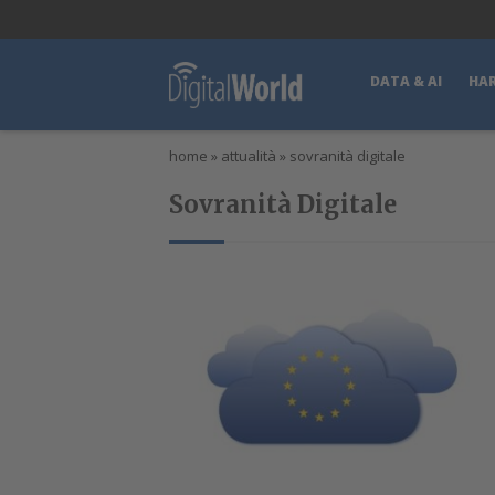
lWorld
Digital Manager
DigitalPartner
CWI Digital Health – Home
DATA & AI
HA
home
»
attualità
»
sovranità digitale
Sovranità Digitale