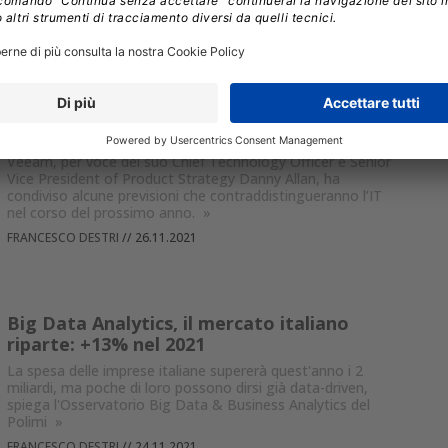
sostenibilità ambientale
»
ANDREA GRASSI
//
09.12.2021
Le previsioni di Veeam per il 2022 tra
GDPR, AI, privacy e container
Veeam, per voce del suo Chief Technology Officer e Senior
Vice President of Product Strategy Danny Allan, ha
condiviso alcune previsioni che contraddistingueranno l’IT
nel corso del prossimo anno.
»
FRANCESCO DESTRI
//
26.11.2021
Big Data Analytics, il mercato italiano
riparte: +13% nel 2021
La spesa delle imprese italiane supererà quest'anno i 2
miliardi, ma poche di loro possono dirsi già data-driven,
spiega l'Osservatorio Big Data & Business Analytics del
Polimi
»
FRANCESCO DESTRI
//
24.11.2021