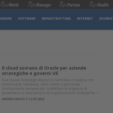
RDWARE
SOFTWARE
INFRASTRUTTURA
INTERNET
SICUREZ
Il cloud sovrano di Oracle per aziende
strategiche e governi UE
Due nuove Sovereign Region in Germania e Spagna con
entità legali, hardware, data center e personale
strettamente europeo per soddisfare le esigenze di
governance e riservatezza di organizzazioni strategiche
»
ANDREA GRASSI
//
12.07.2022