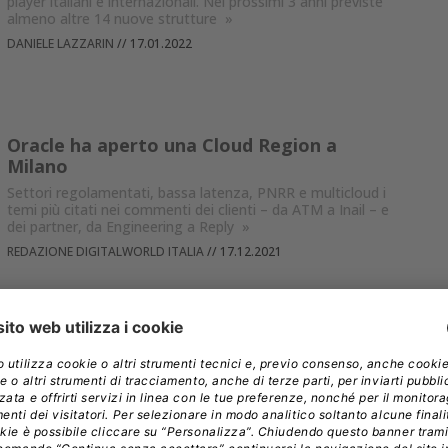
player italiani e internazionali. Nei prossimi 3 anni previste
almeno altre 14 nuove strutture
»
DANIELE LAZZARIN
//
17.01.2022
Oracle ha aperto una Cloud Region a
Milano
Settori regolamentati, bassa latenza, PNRR e multicloud i
temi più citati nei commenti dei clienti – da ATM a Inail – e
dei partner, da Engineering a Reply
»
REDAZIONE DIGITALWORLD ITALIA
//
17.12.2021
OVHcloud: spinta su resilienza, sovranità
dei dati e portabilità dei servizi
All'evento #EcoEx21 OVHcloud fa la sintesi di su un anno
importante e identifica le strategie per il futuro: priorità a
resilienza, sovranità e portabilità di dati e servizi e