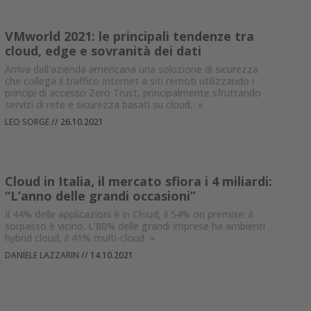
VMworld 2021: le principali tendenze tra
cloud, edge e sovranità dei dati
Arriva dall'azienda americana una soluzione di sicurezza
che collega il traffico Internet a siti remoti utilizzando i
principi di accesso Zero Trust, principalmente sfruttando
servizi di rete e sicurezza basati su cloud.
»
LEO SORGE
//
26.10.2021
Cloud in Italia, il mercato sfiora i 4 miliardi:
“L’anno delle grandi occasioni”
Il 44% delle applicazioni è in Cloud, il 54% on premise: il
sorpasso è vicino. L'80% delle grandi imprese ha ambienti
hybrid cloud, il 41% multi-cloud
»
DANIELE LAZZARIN
//
14.10.2021