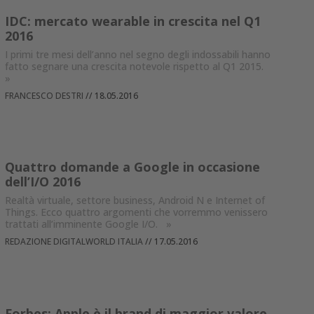
IDC: mercato wearable in crescita nel Q1
2016
I primi tre mesi dell’anno nel segno degli indossabili hanno
fatto segnare una crescita notevole rispetto al Q1 2015.
»
FRANCESCO DESTRI
//
18.05.2016
Quattro domande a Google in occasione
dell’I/O 2016
Realtà virtuale, settore business, Android N e Internet of
Things. Ecco quattro argomenti che vorremmo venissero
trattati all’imminente Google I/O.
»
REDAZIONE DIGITALWORLD ITALIA
//
17.05.2016
Forbes: Apple è il brand di maggior valore