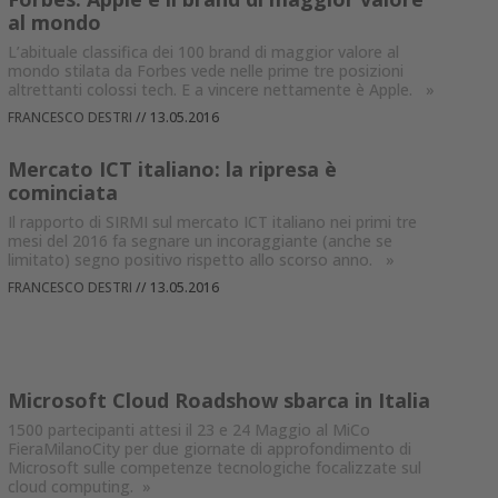
al mondo
L’abituale classifica dei 100 brand di maggior valore al
mondo stilata da Forbes vede nelle prime tre posizioni
altrettanti colossi tech. E a vincere nettamente è Apple.
»
FRANCESCO DESTRI
//
13.05.2016
Mercato ICT italiano: la ripresa è
cominciata
Il rapporto di SIRMI sul mercato ICT italiano nei primi tre
mesi del 2016 fa segnare un incoraggiante (anche se
limitato) segno positivo rispetto allo scorso anno.
»
FRANCESCO DESTRI
//
13.05.2016
Microsoft Cloud Roadshow sbarca in Italia
1500 partecipanti attesi il 23 e 24 Maggio al MiCo
FieraMilanoCity per due giornate di approfondimento di
Microsoft sulle competenze tecnologiche focalizzate sul
cloud computing.
»