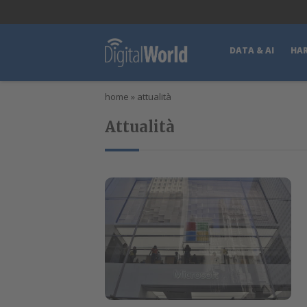
lWorld
Digital Manager
DigitalPartner
CWI Digital Health – Home
DATA & AI
HA
home
»
attualità
Attualità