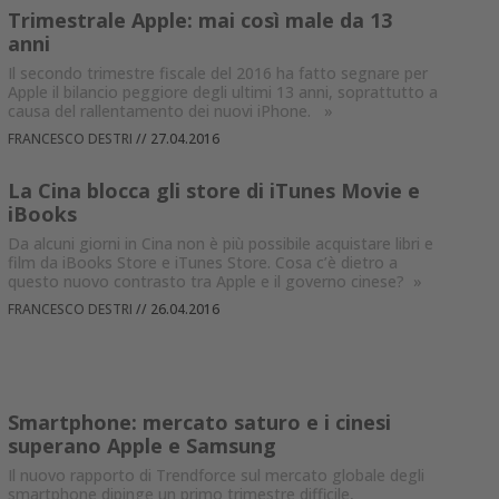
Trimestrale Apple: mai così male da 13
anni
Il secondo trimestre fiscale del 2016 ha fatto segnare per
Apple il bilancio peggiore degli ultimi 13 anni, soprattutto a
causa del rallentamento dei nuovi iPhone.
»
FRANCESCO DESTRI
//
27.04.2016
La Cina blocca gli store di iTunes Movie e
iBooks
Da alcuni giorni in Cina non è più possibile acquistare libri e
film da iBooks Store e iTunes Store. Cosa c’è dietro a
questo nuovo contrasto tra Apple e il governo cinese?
»
FRANCESCO DESTRI
//
26.04.2016
Smartphone: mercato saturo e i cinesi
superano Apple e Samsung
Il nuovo rapporto di Trendforce sul mercato globale degli
smartphone dipinge un primo trimestre difficile,