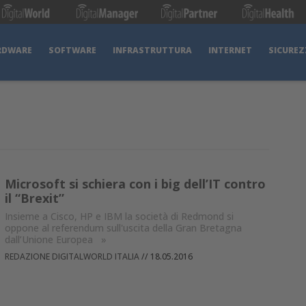
RDWARE
SOFTWARE
INFRASTRUTTURA
INTERNET
SICUREZ
Microsoft si schiera con i big dell’IT contro
il “Brexit”
Insieme a Cisco, HP e IBM la società di Redmond si
oppone al referendum sull'uscita della Gran Bretagna
dall’Unione Europea
»
REDAZIONE DIGITALWORLD ITALIA
//
18.05.2016