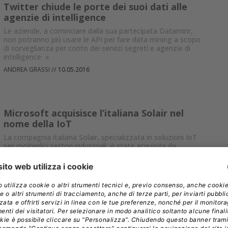
Twitter chiude le porte dei suoi dati alle
agenzie di intelligence
Le aziende, a cominciare dalla sua partecipata Dataminr,
non potranno più usare le API per fare data mining a scopo
di sorveglianza per conto dei servizi segreti e agenzie di
intelligence
»
ANDREA GRASSI
//
10.05.2016
Microsoft acquisisce l’italiana Solair nel
nome della IoT
La compagnia italiana Solair, specializzata in soluzioni IoT
per molteplici settori industriali, è stata acquisita da
Microsoft.
»
FRANCESCO DESTRI
//
04.05.2016
Mercato tablet sempre più in rosso