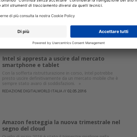
Secondo IDC il primo trimestre del 2016 si è aperto per il
mercato dei tablet con un -15% anno su anno. E a
festeggiare ci sono solo Amazon e Huawei.
»
FRANCESCO DESTRI
//
02.05.2016
Intel si appresta a uscire dal mercato
smartphone e tablet
Con la sofferta ristrutturazione in corso, Intel potrebbe
presto uscire definitivamente da un mercato mobile che è
sempre stato avaro di soddisfazioni.
»
REDAZIONE DIGITALWORLD ITALIA
//
02.05.2016
Amazon festeggia la nuova trimestrale nel
segno del cloud
Quello di inizio 2016 è stato il trimestre migliore nella