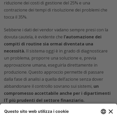
riduzione dei costi di gestione del 25% e una
contrazione dei tempi di risoluzione dei problemi che
tocca il 35%.
Sebbene i dati dei vendor vadano sempre presi con la
dovuta cautela, è evidente che
l’automazione dei
compiti di routine sia ormai diventata una
necessità.
Il sistema oggi è in grado di diagnosticare
un problema, proporre una soluzione e, previa
approvazione umana, eseguirla direttamente in
produzione. Questo approccio permette di passare
dalla fase di analisi a quella dell’azione senza dover
abbandonare il controllo sovrano sui sistemi,
un
compromesso accettabile anche per i dipartimenti
IT più prudenti del settore finanziario.