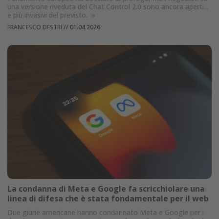
una versione riveduta del Chat Control 2.0 sono ancora aperti...
e più invasivi del previsto.
»
FRANCESCO DESTRI
//
01.04.2026
La condanna di Meta e Google fa scricchiolare una
linea di difesa che è stata fondamentale per il web
Due giurie americane hanno condannato Meta e Google per i