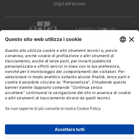
DigitalPartner
CWI è una testata giornalistica di
Edra Edizioni s.r.l.
Direzione, amministrazione, redazione, pubblicità
Viale Enrico Forlanini 21 - 20134 Milano
Tel. +39 02 881841
C.F./P IVA 13002100157
www.edraedizioni.it
|
Privacy
Follow Us