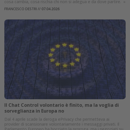
cosa cambia, cosa rischia chi non si adegua e da dove partire.
»
FRANCESCO DESTRI
//
07.04.2026
Il Chat Control volontario è finito, ma la voglia di
sorveglianza in Europa no
Dal 4 aprile scade la deroga ePrivacy che permetteva ai
provider di scansionare volontariamente i messaggi privati. Il
Parlamento Europeo ha bocciato la proroga, ma i negoziati su