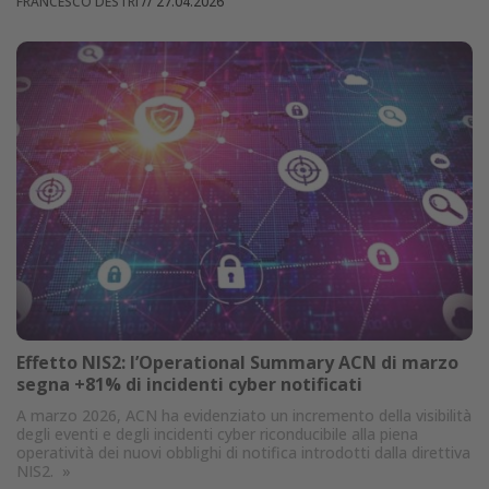
FRANCESCO DESTRI
//
27.04.2026
Effetto NIS2: l’Operational Summary ACN di marzo
segna +81% di incidenti cyber notificati
A marzo 2026, ACN ha evidenziato un incremento della visibilità
degli eventi e degli incidenti cyber riconducibile alla piena
operatività dei nuovi obblighi di notifica introdotti dalla direttiva
NIS2.
»