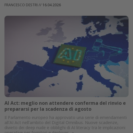
FRANCESCO DESTRI
//
16.04.2026
AI Act: meglio non attendere conferma del rinvio e
prepararsi per la scadenza di agosto
Il Parlamento europeo ha approvato una serie di emendamenti
all'AI Act nell'ambito del Digital Omnibus. Nuove scadenze,
divieto dei deep nude e obblighi di AI literacy tra le implicazioni
operative per fornitori e deployer.
»