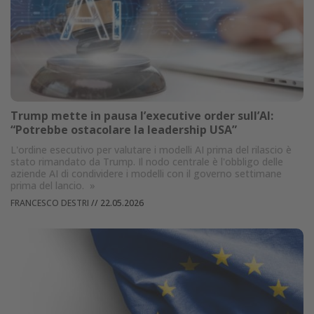
Trump mette in pausa l’executive order sulI’AI:
“Potrebbe ostacolare la leadership USA”
L'ordine esecutivo per valutare i modelli AI prima del rilascio è
stato rimandato da Trump. Il nodo centrale è l'obbligo delle
aziende AI di condividere i modelli con il governo settimane
prima del lancio.
»
FRANCESCO DESTRI
//
22.05.2026