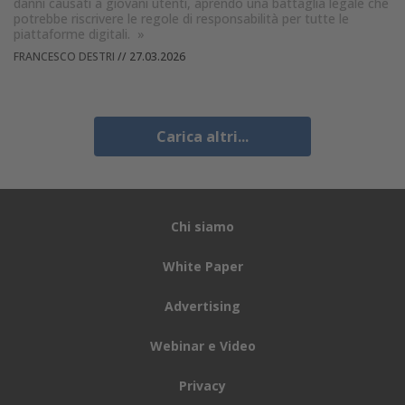
danni causati a giovani utenti, aprendo una battaglia legale che
potrebbe riscrivere le regole di responsabilità per tutte le
piattaforme digitali.
»
FRANCESCO DESTRI
//
27.03.2026
Carica altri...
Chi siamo
White Paper
Advertising
Webinar e Video
Privacy