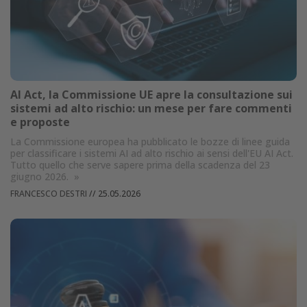
AI Act, la Commissione UE apre la consultazione sui
sistemi ad alto rischio: un mese per fare commenti
e proposte
La Commissione europea ha pubblicato le bozze di linee guida
per classificare i sistemi AI ad alto rischio ai sensi dell'EU AI Act.
Tutto quello che serve sapere prima della scadenza del 23
giugno 2026.
»
FRANCESCO DESTRI
//
25.05.2026