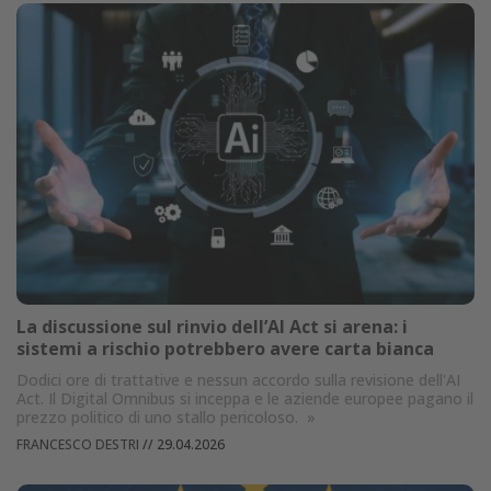
La discussione sul rinvio dell’AI Act si arena: i
sistemi a rischio potrebbero avere carta bianca
Dodici ore di trattative e nessun accordo sulla revisione dell'AI
Act. Il Digital Omnibus si inceppa e le aziende europee pagano il
prezzo politico di uno stallo pericoloso.
»
FRANCESCO DESTRI
//
29.04.2026