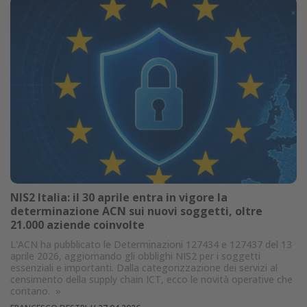
NIS2 Italia: il 30 aprile entra in vigore la
determinazione ACN sui nuovi soggetti, oltre
21.000 aziende coinvolte
L'ACN ha pubblicato le Determinazioni 127434 e 127437 del 13
aprile 2026, aggiornando gli obblighi NIS2 per i soggetti
essenziali e importanti. Dalla categorizzazione dei servizi al
censimento della supply chain ICT, ecco le novità operative che
contano.
»