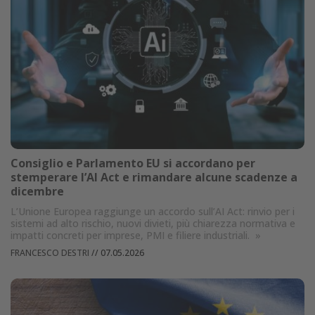
Consiglio e Parlamento EU si accordano per
stemperare l’AI Act e rimandare alcune scadenze a
dicembre
L’Unione Europea raggiunge un accordo sull’AI Act: rinvio per i
sistemi ad alto rischio, nuovi divieti, più chiarezza normativa e
impatti concreti per imprese, PMI e filiere industriali.
»
FRANCESCO DESTRI
//
07.05.2026