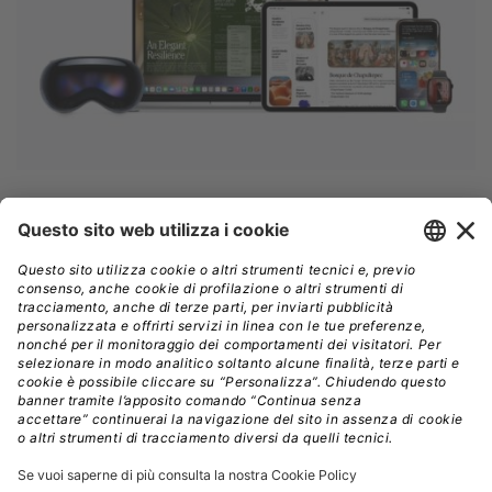
Durante il briefing con la stampa, i rappresentanti della
Commissione hanno fornito una ricostruzione
dettagliata dei contatti avvenuti con Cupertino.
Secondo Bruxelles, Apple avrebbe incontrato difficoltà
nello sviluppo di soluzioni in grado di
rispettare
contemporaneamente i requisiti di interoperabilità
previsti dal DMA e gli standard europei in materia
di privacy e sicurezza.
A quel punto, sempre secondo
la versione fornita dalla Commissione, l’azienda
avrebbe richiesto un’esenzione temporanea dagli