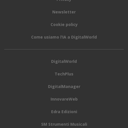
applicare sanzioni.
Le multe effettive entreranno in
vigore solo dal 2 agosto 2027, un anno dopo la piena
applicazione dell’AI Act.
Questo allentamento dei vincoli arriva in un
contesto politico delicato
, in cui da un lato ci sono le
pressioni delle Big Tech statunitensi e della stessa
amministrazione americana, che ha criticato la rigidità
della normativa europea, mentre dall’altro c’è
la
crescente necessità di rendere più competitiva
l’industria digitale europea,
troppo spesso frenata
da eccessi regolatori. Non è un caso che,
parallelamente, la Commissione abbia già indebolito
alcune misure ambientali e introdotto correttivi per
snellire le procedure di compliance digitale.