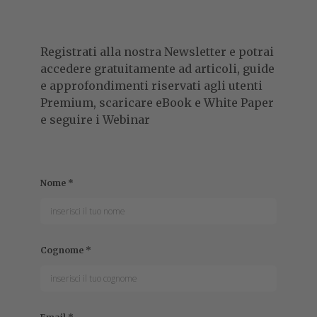
La Commissione Europea prepara una revisione dell'AI
Act con semplificazioni per Apple, Meta e altri colossi
tech e annuncia RAISE, il nuovo istituto virtuale europeo
per l’IA nella ricerca scientifica.
FRANCESCO DESTRI
Collaboratore
Francesco segue il mondo della tecnologia dal 1999,
scrivendo per numerose testate online e cartacee. È