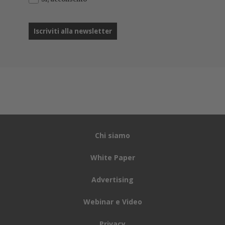
periodi di grazia per facilitare l’implementazione
del regolamento e ridurre l’onere burocratico per le
aziende.
Tra le modifiche proposte, spicca l’esenzione
dall’obbligo di registrazione nel database europeo dei
sistemi IA ad alto rischio per quei modelli utilizzati solo
per compiti procedurali o limitati. In altre parole, un
margine di flessibilità che
potrebbe alleggerire la
pressione su grandi gruppi come Apple, Meta o
Microsoft, da mesi impegnati in un’intensa attività
di lobbying.
Anche l’obbligo di etichettare i contenuti generati da
intelligenza artificiale, introdotto per contrastare
fenomeni come i
deepfake
e la disinformazione,
sarà
soggetto a un periodo transitorio, durante il quale
le autorità potranno limitarsi a monitorare senza