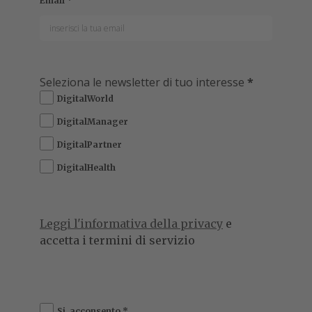
specializzato soprattutto in tecnologia B2B, hardware e
nuovi m...
Leggi tutto
poco più di un anno dall’adozione dell’
AI Act
, il
A
primo regolamento organico al mondo
dedicato all’intelligenza artificiale, l’Unione
Europea deve decidere se mantenere l’impianto
normativo originario, severo ma pionieristico, o se
adattarlo a una realtà tecnologica che si muove a
velocità molto superiore rispetto ai processi
legislativi.
Negli ultimi mesi, la Commissione ha scelto
la seconda strada, preparando
un nuovi
provvedimenti che puntano a semplificare e
ammorbidire alcune disposizioni della legge.
Il documento, che sarà presentato dalla commissaria
Henna Virkkunen
il 19 novembre, prevede
deroghe e