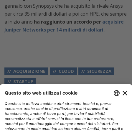
gennaio con Synopsys che ha acquisito la rivale Ansys
per circa 35 miliardi di dollari e poi con HPE, che sempre
a inizio anno
ha raggiunto un accordo per
acquisire
Juniper Networks per 14 miliardi di dollari.
ACQUISIZIONE
CLOUD
SICUREZZA
STARTUP
Aziende:
GOOGLE
// Data pubblicazione: 15.07.2024