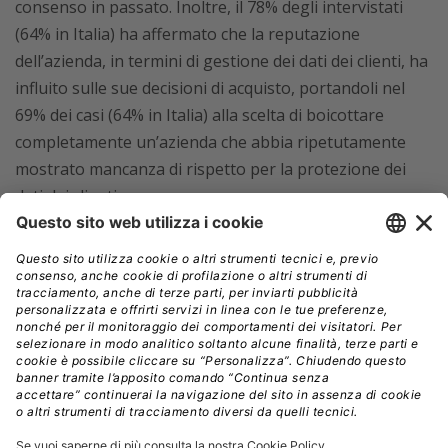
consenso in passato. Inoltre, il 78% degli intervistati
(64% in Italia) ha affermato che la reputazione
dell’azienda, in termini di gestione dei dati dei clienti, ha
influito sulle sue decisioni di acquisto, portandoli nel
69% dei casi (64% in Italia) alla scelta di boicottare
completamente un’azienda che abbia ripetutamente
mostrato mancanza di rispetto per la protezione dei
dati dei clienti.
“
L’impatto sul business, nel caso non si riesca a
garantire livelli adeguati di sicurezza, andrà ben oltre le
multe per avere compromesso i dati dei clienti
”, ha
aggiunto Knowles. “
Nel momento in cui oltre la metà
degli intervistati dichiara che non acquisterà prodotti
da un’azienda che sa aver avuto poca cura dei propri
dati e il 62% (61% in Italia) è incline a incolpare l’azienda
più che a chiunque altro se i dati vengono persi, è