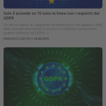
Solo 3 aziende su 10 sono in linea con i requisiti del
GDPR
Un nuovo report di Capgemini ha evidenziato che appena il 28%
delle aziende intervistate è riuscito a soddisfare pienamente
quanto richiesto dal GDPR.
»
FRANCESCO DESTRI
//
26.09.2019