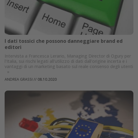
I dati tossici che possono danneggiare brand ed
editori
Intervista a Francesca Lerario, Managing Director di Ogury per
l'Italia, sui rischi legati all'utilizzo di dati dall'origine incerta e i
vantaggi di un marketing basato sul reale consenso degli utenti
»
ANDREA GRASSI
//
08.10.2020