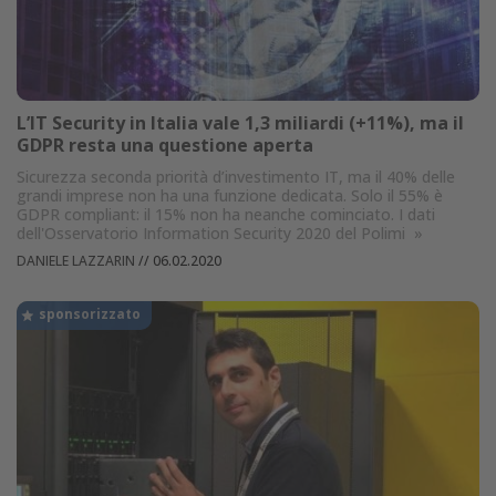
L’IT Security in Italia vale 1,3 miliardi (+11%), ma il
GDPR resta una questione aperta
Sicurezza seconda priorità d’investimento IT, ma il 40% delle
grandi imprese non ha una funzione dedicata. Solo il 55% è
GDPR compliant: il 15% non ha neanche cominciato. I dati
dell'Osservatorio Information Security 2020 del Polimi
»
DANIELE LAZZARIN
//
06.02.2020