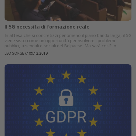
Il 5G necessita di formazione reale
In attesa che si concretizzi perlomeno il piano banda larga, il 5G
viene visto come un'opportunità per risolvere i problemi
pubblici, aziendali e sociali del Belpaese. Ma sarà così?
»
LEO SORGE
//
09.12.2019