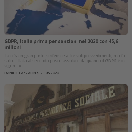
GDPR, Italia prima per sanzioni nel 2020 con 45,6
milioni
La cifra in gran parte si riferisce a tre soli provvedimenti, ma fa
salire l'Italia al secondo posto assoluto da quando il GDPR è in
vigore
»
DANIELE LAZZARIN
//
27.08.2020