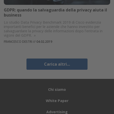
GDPR: quando la salvaguardia della privacy aiuta il
business
Lo studio Data Privacy Benchmark 2019 di Cisco evidenzia
importanti benefici per le aziende che hanno investito per
salvaguardare la privacy delle informazioni dopo l’entrata in
vigore del GDPR.
»
FRANCESCO DESTRI
//
04.02.2019
Carica altri...
Chi siamo
White Paper
Advertising