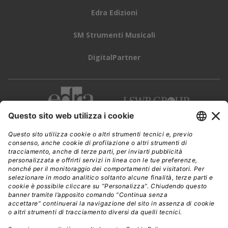
Edra Edizioni
SM Strumenti Musicali
DigitalPartner
CWI è una testata giornalistica di
Edra Edizioni s.r.l.
Direzione, amministrazione, redazione, pubblicità
Viale Enrico Forlanini 21 - 20134 Milano
Tel. +39 02 881841
C.F./P IVA 13002100157
www.edraedizioni.it
|
Privacy
Follow Us