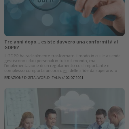
Tre anni dopo… esiste davvero una conformità al
GDPR?
Il GDPR ha radicalmente trasformato il modo in cui le aziende
gestiscono i dati personali in tutto il mondo, ma
l'implementazione di un regolamento così importante e
complesso comporta ancora oggi delle sfide da superare.
»
REDAZIONE DIGITALWORLD ITALIA
//
02.07.2021