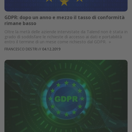
GDPR: dopo un anno e mezzo il tasso di conformità
rimane basso
Oltre la metà delle aziende intervistate da Talend non è stata in
grado di soddisfare le richieste di accesso ai dati e portabilità
entro il termine di un mese come richiesto dal GDPR.
»
FRANCESCO DESTRI
//
04.12.2019