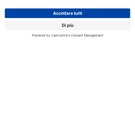
assessment secondo la nuova normativa europea e la
normativa ISO 27001, 30000, ISDP 10003:2015 e ISO/IEC
29134:2017, remediation and implementation).
In fase
post sinistri
Cyber 4.0 comprende servizi legali
quali tutela giudiziaria, valutazione dei danni potenziali,
segnalazione dei casi, violazioni dei dati personali, e
servizi reputazionali, quali anticipazione della crisi,
gestione della crisi, analisi della criticità e strategia
d’intervento.
CYBER 4.0. MANSUTTI
// Data pubblicazione: 18.10.2017