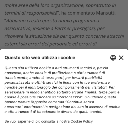
molte aree della loro organizzazione, soprattutto in
termini di responsabilità
”, ha commentato Mansutti.
“
Abbiamo creato questo nuovo programma
assicurativo, insieme a Partner prestigiosi, per
risolvere la situazione sia per quanto concerne attacchi
esterni sia errori del personale ed errori di
programmazione. Lo scenario dei rischi e la
complessità della normativa riguardo alla tutela dei
dati imposta dal GDPR, infatti, hanno bisogno di un
approccio preventivo, organico e coordinato
”.
Come funziona Cyber 4.0
A
livello preventivo
il programma offre servizi di
security (penetration test, vulnerability assessment,
forensic investigation, training, security by design,
fraud detection) e di data protection (privacy