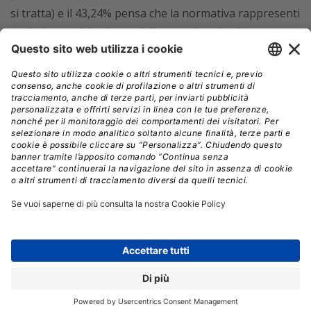
si tratta) e il 43,24% pensa che la normativa rappresenti
un limite per il business della propria azienda.
La situazione si capovolge però nel momento in cui la
domanda riguarda
i dati personali degli intervistati
in qualità di cittadini.
In questo caso, infatti, quasi
l’80% del campione è convinto che il GDPR sia uno
strumento utile per il miglioramento della tutela
dei propri dati sensibili da parte di aziende e
pubbliche amministrazioni.
“Essenzialmente il GDPR è proprio un regolamento
studiato per creare fiducia e che invita le aziende a
gestire con cura e rispetto i dati personali dei propri
clienti, partner e dipendenti e il risultato della ricerca
sembra confermare questo aspetto”
, ha concluso
Dossena.