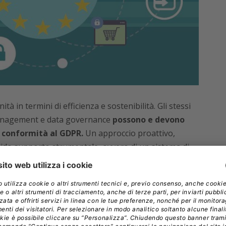
 in termini di efficienza e sostenibilità. Gli stessi
management e data governance
possono e devono
i conformità al GDPR.
Un approccio proattivo,
lido supporto strumentale, ovvero di un sistema di
 di assicurare
la flessibilità e la dotazione
siti di differenti finalità di gestione dei dati.
l system landscape (data discovery)
serve per
arli in base alle singole tipologie e finalità di