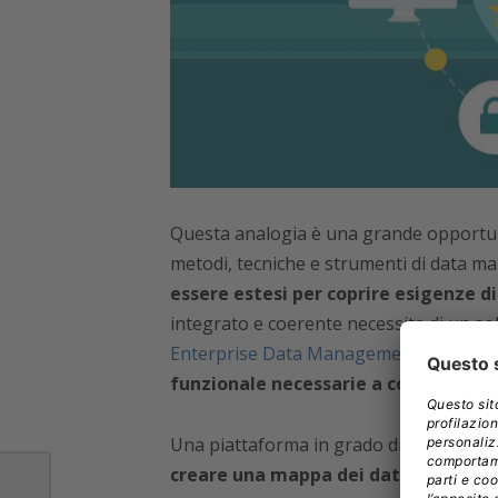
Questa analogia è una grande opportunità
metodi, tecniche e strumenti di data 
essere estesi per coprire esigenze d
integrato e coerente necessita di un so
Enterprise Data Management
in grado
funzionale necessarie a coprire i requi
Una piattaforma in grado di esplorare i
creare una mappa dei dati
, categorizz