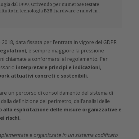
ogia dal 1999, scrivendo per numerose testate
attutto in tecnologia B2B, hardware e nuovi m...
o 2018, data fissata per l’entrata in vigore del GDPR
Regulation
), è sempre maggiore la pressione
ioni chiamate a conformarsi al regolamento. Per
essario
interpretare principi e indicazioni,
k attuativi concreti e sostenibili.
rare un percorso di consolidamento del sistema di
alla definizione del perimetro, dall’analisi delle
o alla esplicitazione delle misure organizzative e
i rischi.
plementate e organizzate in un sistema codificato