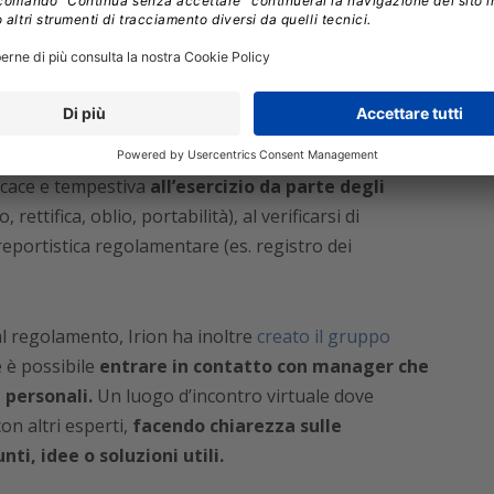
figurare ed eseguire le regole di dismissione dei dati
te attivando le opportune azioni di rettifica.
rivelarsi necessario lo sviluppo di una delle misure
la normativa stessa (
la pseudonimizzazione
)
 piattaforma deve inoltre disporre delle funzionalità
icace e tempestiva
all’esercizio da parte degli
 rettifica, oblio, portabilità), al verificarsi di
i reportistica regolamentare (es. registro dei
 regolamento, Irion ha inoltre
creato il gruppo
e è possibile
entrare in contatto con manager che
 personali.
Un luogo d’incontro virtuale dove
on altri esperti,
facendo chiarezza sulle
ti, idee o soluzioni utili.