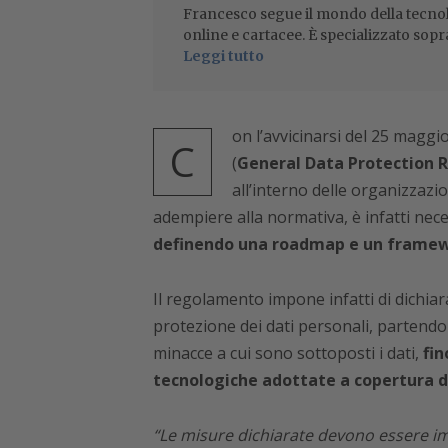
Francesco segue il mondo della tecnol
online e cartacee. È specializzato sopr
Leggi tutto
on l’avvicinarsi del 25 maggi
C
(
General Data Protection 
all’interno delle organizzaz
adempiere alla normativa, è infatti nec
definendo una roadmap e un framewor
Il regolamento impone infatti di dichia
protezione dei dati personali, partendo d
minacce a cui sono sottoposti i dati,
fin
tecnologiche adottate a copertura de
“Le misure dichiarate devono essere im