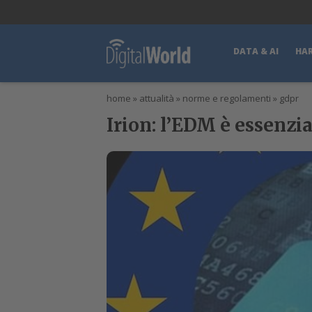
lWorld
Digital Manager
DigitalPartner
CWI Digital Health – Home
DATA & AI
HA
home
»
attualità
»
norme e regolamenti
»
gdpr
Irion: l’EDM è essenzi