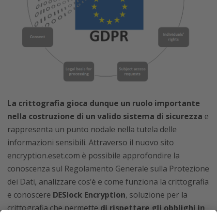
La crittografia gioca dunque un ruolo importante
nella costruzione di un valido sistema di sicurezza
e
rappresenta un punto nodale nella tutela delle
informazioni sensibili. Attraverso il nuovo sito
encryption.eset.com è possibile approfondire la
conoscenza sul Regolamento Generale sulla Protezione
dei Dati, analizzare cos’è e come funziona la crittografia
e conoscere
DESlock Encryption
, soluzione per la
crittografia che permette
di rispettare gli obblighi in