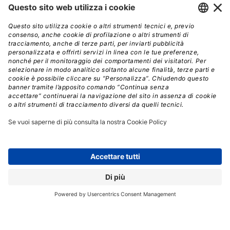
materia di sicurezza dei dati applicando i criteri di
crittografia e mantenendo elevata la produttività.
Il lato client di DESlock Encryption richiede solo un
minimo di interazione da parte dell’utente, garantendo
la conformità e la sicurezza dei dati dell’azienda da un
singolo pacchetto MSI. Il lato server semplifica la
gestione degli utenti e delle workstation ed estende la
protezione dell’azienda al di fuori dei confini della rete
aziendale.
CRITTOGRAFIA
ESET
GDPR
PRIVACY