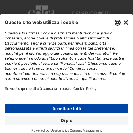
stipare così tante batterie al litio nella stiva potrebbe
far sorgere
gravi problemi
. Una batteria che
prendesse fuoco autonomamente nella stiva, come è
accaduto a diversi esemplari di
Samsung Note 7
ma
anche in alcuni laptop,
non
verrebbe immediatamente notata
e l’incendio
derivante sarebbe
molto più difficile da spegnere
rispetto a un fuoco che si sviluppi in cabina,
specialmente se dovesse coinvolgere anche le batterie
presenti nei bagagli vicini.
BAN
GRAN BRETAGNA
PC
SMARTPHONE
TABLET
TERRORISMO