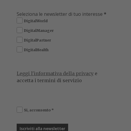
uove limitazioni in arrivo per il bagaglio a
N
mano sui voli aerei.
Il governo statunitense
e quello britannico hanno temporaneamente
messo al bando PC, tablet, lettori DVD, videocamere e
altri dispositivi più grandi di uno smartphone, con la
sola esclusione di apparecchi medici. Il divieto, che
prenderà ufficialmente il via tra due giorni,
riguarda i
voli in ingresso nel Regno Unito e negli USA
provenienti da alcune nazioni a maggioranza
islamica
Il motivo di questo ban è da ricercare nel timore che tali
dispositivi possano essere utilizzati dai terroristi come
detonatori per far esplodere ordigni a bordo degli
aerei. Sebbene non ci sia ancora alcun allarme specifico,
un funzionario governativo statunitense ha svelato alla
CNN
la possibilità che un gruppo yemenita affiliato