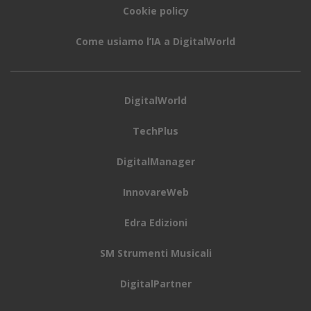
Istanbul, Doha, Dubaï e Abu Dhabi.
Leggermente
diverse invece le disposizioni decise dal Dipartimento
dei Trasporti britannico, secondo le quali gli oggetti
banditi (che potranno viaggiare solo nella stiva degli
aerei)
non devono superare i 16×9,3×1,5 centimetri.
Il divieto, che riguarderà sia compagnie nazionali, sia
straniere, toccherà i passeggeri che
arrivano sul suolo
britannico da Turchia, Libano, Egitto, Arabia
Saudita, Giordania e Tunisia
, mentre non riguardano
i voli in uscita dal Regno Unito. Al momento non si può
ancora prevedere quando questi divieti potranno
terminare, sebbene secondo indiscrezioni provenienti
dagli USA
il ban potrebbe durare fino a ottobre di
quest’anno.
Alcuni esperti di sicurezza aerea fanno però notare che