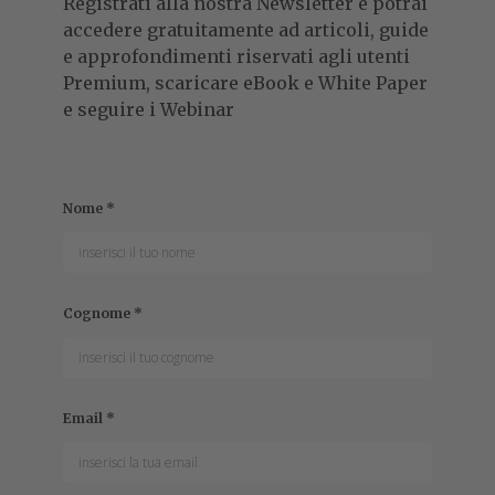
Il governo americano e britannico hanno messo
momentaneamente al bando dispositivi elettronici più
grandi di uno smartphone sui voli in ingresso negli USA e
UK. Ma la toppa potrebbe essere peggio del buco...
FRANCESCO DESTRI
Collaboratore
Francesco segue il mondo della tecnologia dal 1999,
scrivendo per numerose testate online e cartacee. È
specializzato soprattutto in tecnologia B2B, hardware e
nuovi m...
Leggi tutto