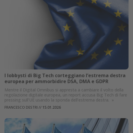
I lobbysti di Big Tech corteggiano l’estrema destra
europea per ammorbidire DSA, DMA e GDPR
Mentre il Digital Omnibus si appresta a cambiare il volto della
regolazione digitale europea, un report accusa Big Tech di fare
pressing sull’UE usando la sponda dell’estrema destra.
»
FRANCESCO DESTRI
//
15.01.2026