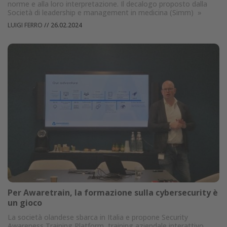
norme e alla loro interpretazione. Il decalogo proposto dalla
Società di leadership e management in medicina (Simm)
»
LUIGI FERRO
//
26.02.2024
Per Awaretrain, la formazione sulla cybersecurity è
un gioco
La società olandese sbarca in Italia e propone Security
Awareness Training Platform, training aziendale interattivo