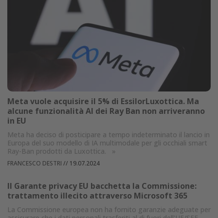
Meta vuole acquisire il 5% di EssilorLuxottica. Ma
alcune funzionalità AI dei Ray Ban non arriveranno
in EU
Meta ha deciso di posticipare a tempo indeterminato il lancio in
Europa del suo modello di IA multimodale per gli occhiali smart
Ray-Ban prodotti da Luxottica.
»
FRANCESCO DESTRI
//
19.07.2024
Il Garante privacy EU bacchetta la Commissione:
trattamento illecito attraverso Microsoft 365
La Commissione europea non ha fornito garanzie adeguate per
assicurare che i dati personali trasferiti al di fuori dell'UE/SEE