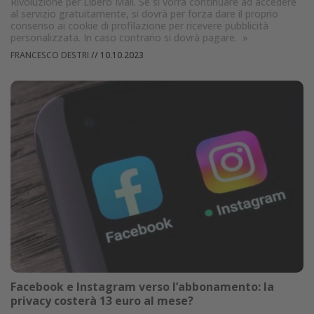
Rivoluzione per Libero Mail. Se si vorrà continuare ad accedere
al servizio gratuitamente, si dovrà per forza dare il proprio
consenso ai cookie di profilazione per ricevere pubblicità
personalizzata. In caso contrario si dovrà pagare.
»
FRANCESCO DESTRI
//
10.10.2023
Facebook e Instagram verso l’abbonamento: la
privacy costerà 13 euro al mese?