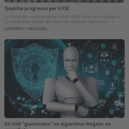
Qualche progresso per il FSE
La Corte dei conti racconta il back office della Sanità pubblica.
La situazione attuale del Fascicolo Sanitario Elettronico
»
LUIGI FERRO
//
06.07.2022
Gli USA “giustiziano” un algoritmo illegale: va