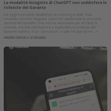
La modalità incognito di ChatGPT non soddisferà le
richieste del Garante
Da oggi è possibile disabilitare la cronologia delle chat,
evitando così che vengano usate per addestrare le prossime
versioni del modello. Una mossa necessaria per attrarre le
aziende, ma che non basterà a soddisfare le richieste del
Garante italiano, il cui "ultimatum" scade tra due giorni.
»
ANDREA GRASSI
//
27.04.2023