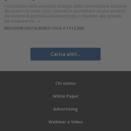
I sostenitori della proposta di legge della Commissione Europea
discutono su come tutti i lavoratori dovrebbero essere protetti
dai sistemi di gestione automatizzati e chiedono alle aziende
più trasparenza.
»
REDAZIONE DIGITALWORLD ITALIA
//
17.12.2021
Carica altri...
Chi siamo
White Paper
Advertising
Webinar e Video