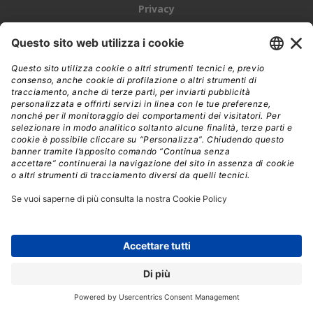
Privacy
Newsletter
Cookie policy
Come usiamo l’IA a DigitalWorld
DigitalWorld
TechPlus
DigitalManager
InnovareWeb
Edra Edizioni