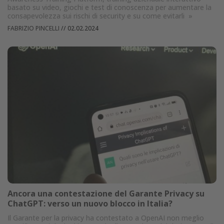
basato su video, giochi e test di conoscenza per aumentare la
consapevolezza sui rischi di security e su come evitarli
»
FABRIZIO PINCELLI
//
02.02.2024
Ancora una contestazione del Garante Privacy su
ChatGPT: verso un nuovo blocco in Italia?
Il Garante per la privacy ha contestato a OpenAI non meglio