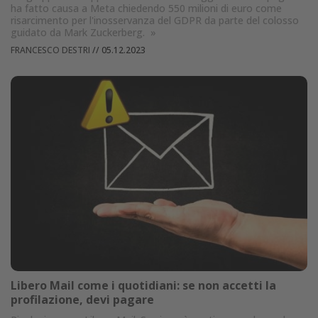
ha fatto causa a Meta chiedendo 550 milioni di euro come
risarcimento per l'inosservanza del GDPR da parte del colosso
guidato da Mark Zuckerberg.
»
FRANCESCO DESTRI
//
05.12.2023
Libero Mail come i quotidiani: se non accetti la
profilazione, devi pagare