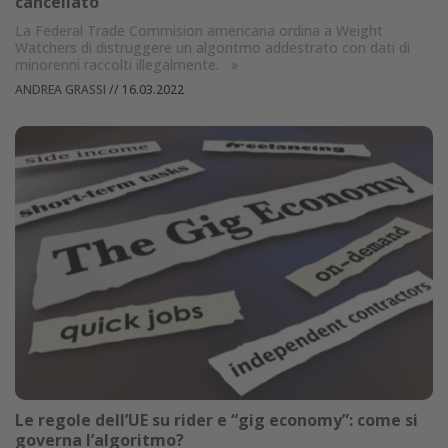
cancellato
La Federal Trade Commision americana ordina a Weight
Watchers di distruggere un algoritmo addestrato con dati di
minorenni raccolti illegalmente.
»
ANDREA GRASSI
//
16.03.2022
Le regole dell’UE su rider e “gig economy”: come si
governa l’algoritmo?