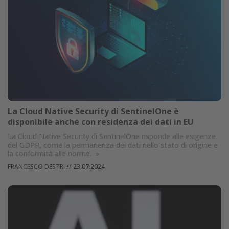
La Cloud Native Security di SentinelOne è
disponibile anche con residenza dei dati in EU
La Cloud Native Security di SentinelOne risponde alle esigenze
del GDPR, come la permanenza dei dati nello stato di origine e
la conformità alle norme.
»
FRANCESCO DESTRI
//
23.07.2024