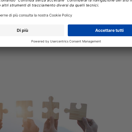
endenti pubblici.
È un passaggio cruciale, perché
e tecnologia senza assorbirla davvero nei processi è