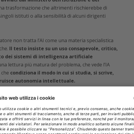
na trasformazione che altrimenti rischierebbe di
goli istituti o alla sensibilità di alcuni dirigenti
latore non tratta l’AI come una materia specialistica
iche.
Il testo insiste su un uso consapevole, critico,
dei sistemi di intelligenza artificiale
una lettura più matura del problema, che vede l’IA
e che
condiziona il modo in cui si studia, si scrive,
truisce autonomia intellettuale.
 decreto prova a evitare una lettura ingenua
resentato come
un fattore di riorganizzazione dei
elerazione delle procedure.
Questo comporta un
uale non basta introdurre strumenti intelligenti, ma
e dentro le amministrazioni, dalla formazione di