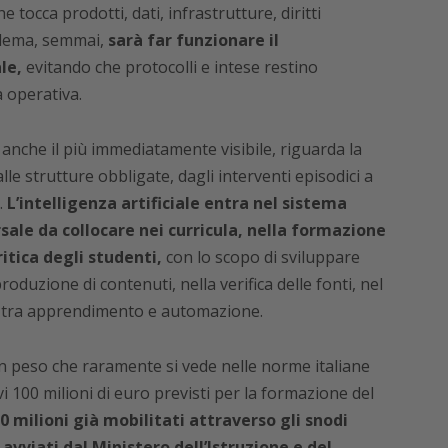
he tocca prodotti, dati, infrastrutture, diritti
blema, semmai,
sarà far funzionare il
le,
evitando che protocolli e intese restino
a operativa.
e anche il più immediatamente visibile, riguarda la
le strutture obbligate, dagli interventi episodici a
.
L’intelligenza artificiale entra nel sistema
le da collocare nei curricula, nella formazione
itica degli studenti,
con lo scopo di sviluppare
oduzione di contenuti, nella verifica delle fonti, nel
o tra apprendimento e automazione.
 un peso che raramente si vede nelle norme italiane
vi 100 milioni di euro previsti per la formazione del
 milioni già mobilitati attraverso gli snodi
 avviati dal Ministero dell’Istruzione e del