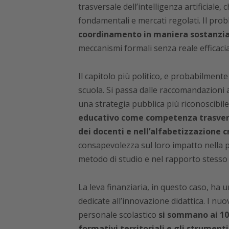
trasversale dell’intelligenza artificiale, c
fondamentali e mercati regolati. Il pro
coordinamento in maniera sostanzia
meccanismi formali senza reale efficaci
Il capitolo più politico, e probabilment
scuola. Si passa dalle raccomandazioni al
una strategia pubblica più riconoscibile
educativo come competenza trasversa
dei docenti e nell’alfabetizzazione cr
consapevolezza sul loro impatto nella pr
metodo di studio e nel rapporto stess
La leva finanziaria, in questo caso, ha
dedicate all’innovazione didattica. I nuo
personale scolastico
si sommano ai 100
formativi territoriali e gli strumenti