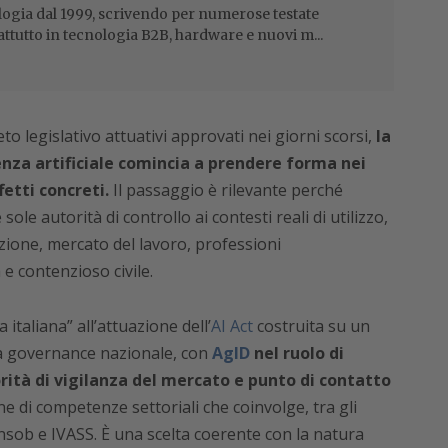
ogia dal 1999, scrivendo per numerose testate
attutto in tecnologia B2B, hardware e nuovi m...
to legislativo attuativi approvati nei giorni scorsi,
la
genza artificiale comincia a prendere forma nei
fetti concreti.
Il passaggio è rilevante perché
 sole autorità di controllo ai contesti reali di utilizzo,
zione, mercato del lavoro, professioni
 e contenzioso civile.
italiana” all’attuazione dell’
AI Act
costruita su un
 la governance nazionale, con
AgID
nel ruolo di
ità di vigilanza del mercato e punto di contatto
e di competenze settoriali che coinvolge, tra gli
Consob e IVASS. È una scelta coerente con la natura