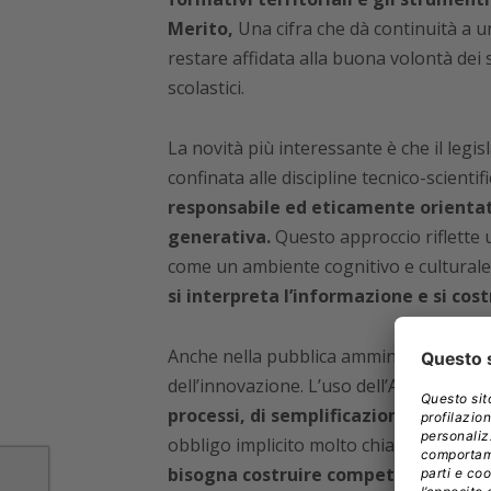
Merito,
Una cifra che dà continuità a u
restare affidata alla buona volontà dei sin
scolastici.
La novità più interessante è che il legis
confinata alle discipline tecnico-scientif
responsabile ed eticamente orientato 
generativa.
Questo approccio riflette 
come un ambiente cognitivo e cultural
si interpreta l’informazione e si cos
Anche nella pubblica amministrazione il
dell’innovazione. L’uso dell’AI viene p
processi, di semplificazione e di acc
obbligo implicito molto chiaro, per il q
bisogna costruire competenze diffus