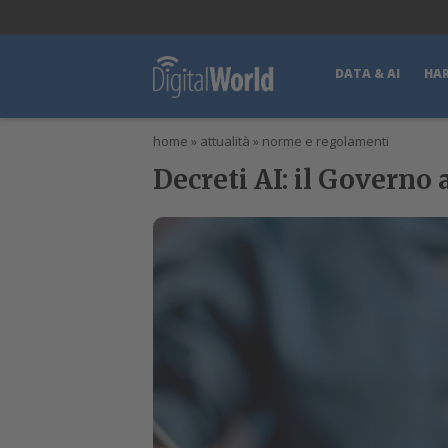
lWorld
Digital Manager
DigitalPartner
CWI Digital Health – Home
DATA & AI
HA
home
»
attualità
»
norme e regolamenti
Decreti AI: il Governo