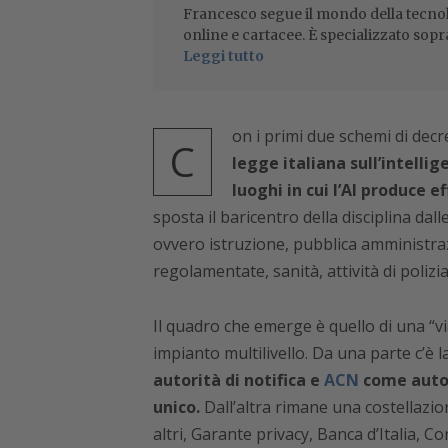
Francesco segue il mondo della tecnol
online e cartacee. È specializzato sopr
Leggi tutto
on i primi due schemi di decre
C
legge italiana sull’intelli
luoghi in cui l’AI produce ef
sposta il baricentro della disciplina dalle
ovvero istruzione, pubblica amministra
regolamentate, sanità, attività di polizia
Il quadro che emerge è quello di una “via 
impianto multilivello. Da una parte c’è
autorità di notifica e
ACN
come autor
unico.
Dall’altra rimane una costellazion
altri, Garante privacy, Banca d’Italia, 