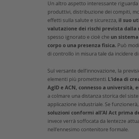
Un altro aspetto interessante riguarda l
produttivi, distribuzione dei compiti, m
effetti sulla salute e sicurezza,
il suo u
valutazione dei rischi prevista dalla
spesso ignorato e cioè che
un sistema 
corpo o una presenza fisica.
Può modif
di controllo in misura tale da incidere d
Sul versante dell’innovazione, la previs
elementi più promettenti.
L’idea di cr
AgID e ACN, connesso a università, en
a colmare una distanza storica del siste
applicazione industriale. Se funzionerà
soluzioni conformi all’AI Act prima d
invece verrà soffocata da lentezze attuat
nell’ennesimo contenitore formale.