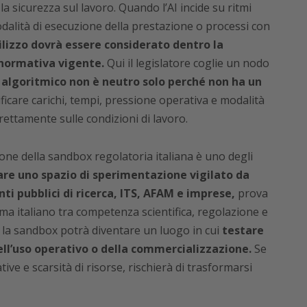
a sicurezza sul lavoro. Quando l’AI incide su ritmi
odalità di esecuzione della prestazione o processi con
tilizzo dovrà essere considerato dentro la
 normativa vigente.
Qui il legislatore coglie un nodo
algoritmico non è neutro solo perché non ha un
icare carichi, tempi, pressione operativa e modalità
irettamente sulle condizioni di lavoro.
ione della sandbox regolatoria italiana è uno degli
eare uno spazio di sperimentazione vigilato da
ti pubblici di ricerca, ITS, AFAM e imprese,
prova
ma italiano tra competenza scientifica, regolazione e
, la sandbox potrà diventare un luogo in cui
testare
ell’uso operativo o della commercializzazione.
Se
ive e scarsità di risorse, rischierà di trasformarsi