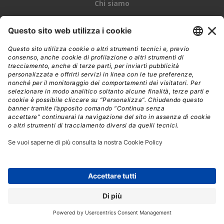
Chi siamo
White Paper
Advertising
Webinar e Video
Privacy
Newsletter
Cookie policy
Come usiamo l’IA a DigitalWorld
DigitalWorld
TechPlus