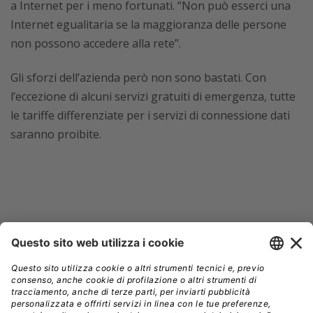
a Internet per i meno fortunati. “Non può esserci una
Internet egualitaria se la maggioranza delle persone
non possono accedere alla rete”.
Gli sforzi dell’azienda però non sono bastati. Con
l’eccezione di alcuni servizi gratuiti di emergenza, tutte
le tariffe differenziate per i servizi di connessione dati
saranno proibite.
FACEBOOK
INDIA
NET NEUTRALITY
// Data pubblicazione: 08.02.2016
CONDIVIDI: